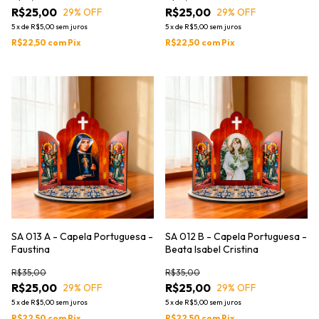
R$25,00
R$25,00
29
% OFF
29
% OFF
5
x
de
R$5,00
sem juros
5
x
de
R$5,00
sem juros
R$22,50
com
Pix
R$22,50
com
Pix
SA 013 A - Capela Portuguesa -
SA 012 B - Capela Portuguesa -
Faustina
Beata Isabel Cristina
R$35,00
R$35,00
R$25,00
R$25,00
29
% OFF
29
% OFF
5
x
de
R$5,00
sem juros
5
x
de
R$5,00
sem juros
R$22,50
com
Pix
R$22,50
com
Pix