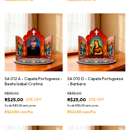
SA 012 A - Capela Portuguesa -
SA 010 D - Capela Portuguesa
Beata Isabel Cristina
- Barbara
R$35,00
R$35,00
R$25,00
R$25,00
29
% OFF
29
% OFF
5
x
de
R$5,00
sem juros
5
x
de
R$5,00
sem juros
R$22,50
com
Pix
R$22,50
com
Pix