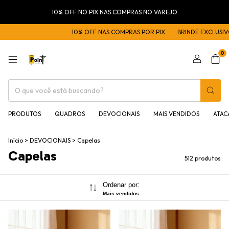
10% OFF NO PIX NAS COMPRAS NO VAREJO
10% OFF NAS COMPRAS POR PIX
BRINDE EXCLUSIVO NAS COMPRAS AC
0
PRODUTOS
QUADROS
DEVOCIONAIS
MAIS VENDIDOS
ATA
Início
>
DEVOCIONAIS
>
Capelas
Capelas
512 produtos
Ordenar por:
Mais vendidos