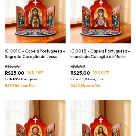
IC 001 C - Capela Portuguesa -
IC 001 B - Capela Portuguesa -
Sagrado Coração de Jesus
Imaculado Coração de Maria
R$35,00
R$35,00
R$25,00
R$25,00
29
% OFF
29
% OFF
5
x
de
R$5,00
sem juros
5
x
de
R$5,00
sem juros
R$22,50
com
Pix
R$22,50
com
Pix