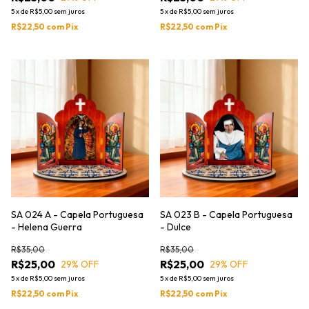
5
x
de
R$5,00
sem juros
5
x
de
R$5,00
sem juros
R$22,50
com
Pix
R$22,50
com
Pix
SA 024 A - Capela Portuguesa
SA 023 B - Capela Portuguesa
- Helena Guerra
- Dulce
R$35,00
R$35,00
R$25,00
R$25,00
29
% OFF
29
% OFF
5
x
de
R$5,00
sem juros
5
x
de
R$5,00
sem juros
R$22,50
com
Pix
R$22,50
com
Pix