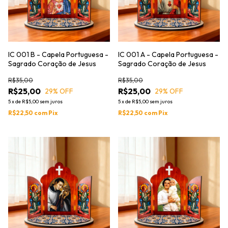
IC 001 B - Capela Portuguesa -
IC 001 A - Capela Portuguesa -
Sagrado Coração de Jesus
Sagrado Coração de Jesus
R$35,00
R$35,00
R$25,00
R$25,00
29
% OFF
29
% OFF
5
x
de
R$5,00
sem juros
5
x
de
R$5,00
sem juros
R$22,50
com
Pix
R$22,50
com
Pix