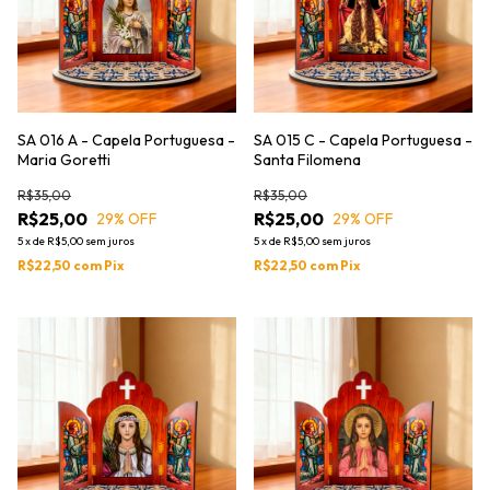
SA 016 A - Capela Portuguesa -
SA 015 C - Capela Portuguesa -
Maria Goretti
Santa Filomena
R$35,00
R$35,00
R$25,00
R$25,00
29
% OFF
29
% OFF
5
x
de
R$5,00
sem juros
5
x
de
R$5,00
sem juros
R$22,50
com
Pix
R$22,50
com
Pix