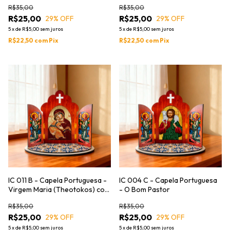
Theotokos do Sinal)
R$35,00
R$35,00
R$25,00
R$25,00
29
% OFF
29
% OFF
5
x
de
R$5,00
sem juros
5
x
de
R$5,00
sem juros
R$22,50
com
Pix
R$22,50
com
Pix
IC 011 B - Capela Portuguesa -
IC 004 C - Capela Portuguesa
Virgem Maria (Theotokos) com
- O Bom Pastor
o Menino Jesus
R$35,00
R$35,00
R$25,00
R$25,00
29
% OFF
29
% OFF
5
x
de
R$5,00
sem juros
5
x
de
R$5,00
sem juros