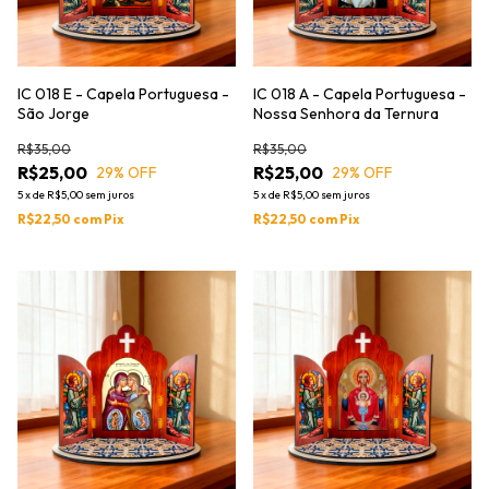
IC 018 E - Capela Portuguesa -
IC 018 A - Capela Portuguesa -
São Jorge
Nossa Senhora da Ternura
R$35,00
R$35,00
R$25,00
R$25,00
29
% OFF
29
% OFF
5
x
de
R$5,00
sem juros
5
x
de
R$5,00
sem juros
R$22,50
com
Pix
R$22,50
com
Pix