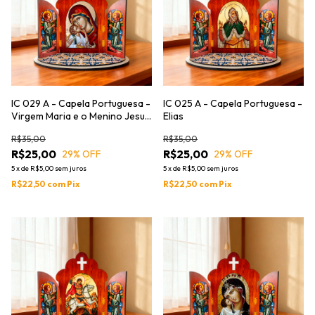
IC 029 A - Capela Portuguesa -
IC 025 A - Capela Portuguesa -
Virgem Maria e o Menino Jesus
Elias
"Glykofilousa
R$35,00
R$35,00
R$25,00
R$25,00
29
% OFF
29
% OFF
5
x
de
R$5,00
sem juros
5
x
de
R$5,00
sem juros
R$22,50
com
Pix
R$22,50
com
Pix