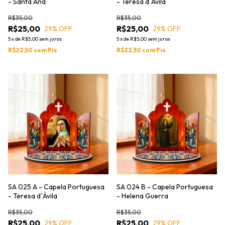
- Santa Ana
- Teresa d´Ávila
R$35,00
R$35,00
R$25,00
R$25,00
29
% OFF
29
% OFF
5
x
de
R$5,00
sem juros
5
x
de
R$5,00
sem juros
R$22,50
com
Pix
R$22,50
com
Pix
SA 025 A - Capela Portuguesa
SA 024 B - Capela Portuguesa
- Teresa d´Ávila
- Helena Guerra
R$35,00
R$35,00
R$25,00
R$25,00
29
% OFF
29
% OFF