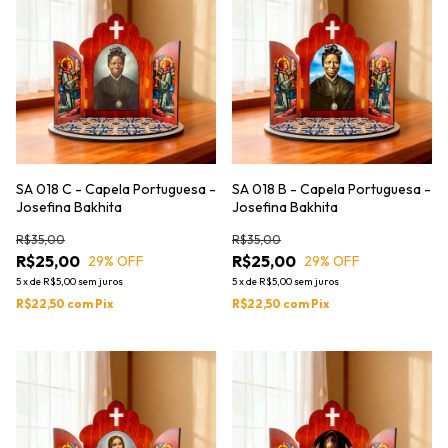
SA 018 C - Capela Portuguesa -
SA 018 B - Capela Portuguesa -
Josefina Bakhita
Josefina Bakhita
R$35,00
R$35,00
R$25,00
R$25,00
29
% OFF
29
% OFF
5
x
de
R$5,00
sem juros
5
x
de
R$5,00
sem juros
R$22,50
com
Pix
R$22,50
com
Pix