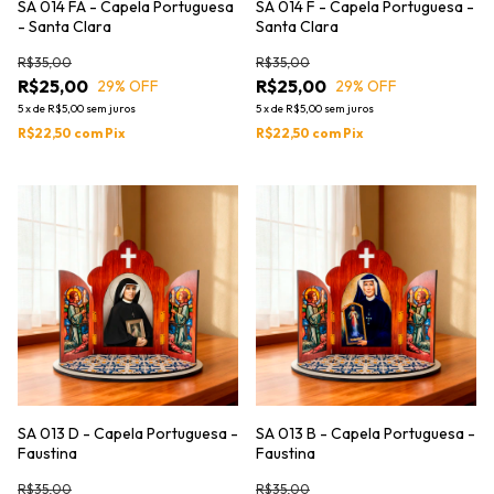
SA 014 FA - Capela Portuguesa
SA 014 F - Capela Portuguesa -
- Santa Clara
Santa Clara
R$35,00
R$35,00
R$25,00
R$25,00
29
% OFF
29
% OFF
5
x
de
R$5,00
sem juros
5
x
de
R$5,00
sem juros
R$22,50
com
Pix
R$22,50
com
Pix
SA 013 D - Capela Portuguesa -
SA 013 B - Capela Portuguesa -
Faustina
Faustina
R$35,00
R$35,00