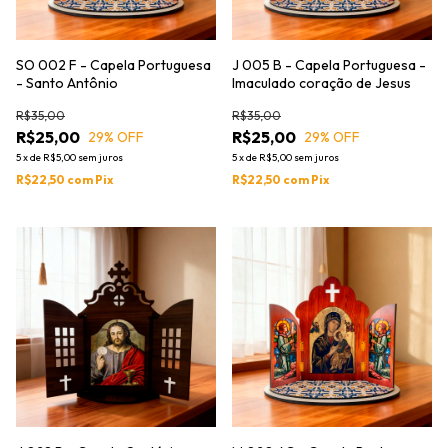
SO 002 F - Capela Portuguesa
J 005 B - Capela Portuguesa -
- Santo Antônio
Imaculado coração de Jesus
R$35,00
R$35,00
R$25,00
R$25,00
29
% OFF
29
% OFF
5
x
de
R$5,00
sem juros
5
x
de
R$5,00
sem juros
R$22,50
com
Pix
R$22,50
com
Pix