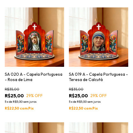
SA 020 A - Capela Portuguesa
SA 019 A - Capela Portuguesa -
- Rosa de Lima
Teresa de Calcutá
R$35,00
R$35,00
R$25,00
R$25,00
29
% OFF
29
% OFF
5
x
de
R$5,00
sem juros
5
x
de
R$5,00
sem juros
R$22,50
com
Pix
R$22,50
com
Pix