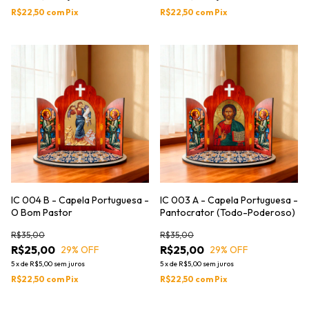
R$22,50
com
Pix
R$22,50
com
Pix
IC 004 B - Capela Portuguesa -
IC 003 A - Capela Portuguesa -
O Bom Pastor
Pantocrator (Todo-Poderoso)
R$35,00
R$35,00
R$25,00
R$25,00
29
% OFF
29
% OFF
5
x
de
R$5,00
sem juros
5
x
de
R$5,00
sem juros
R$22,50
com
Pix
R$22,50
com
Pix