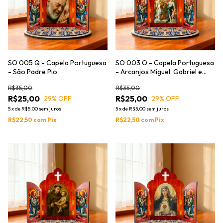
SO 005 Q - Capela Portuguesa
SO 003 O - Capela Portuguesa
- São Padre Pio
- Arcanjos Miguel, Gabriel e
Rafael
R$35,00
R$35,00
R$25,00
R$25,00
29
% OFF
29
% OFF
5
x
de
R$5,00
sem juros
5
x
de
R$5,00
sem juros
R$22,50
com
Pix
R$22,50
com
Pix