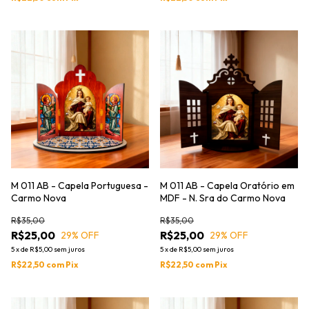
M 011 AB - Capela Portuguesa -
M 011 AB - Capela Oratório em
Carmo Nova
MDF - N. Sra do Carmo Nova
R$35,00
R$35,00
R$25,00
R$25,00
29
% OFF
29
% OFF
5
x
de
R$5,00
sem juros
5
x
de
R$5,00
sem juros
R$22,50
com
Pix
R$22,50
com
Pix