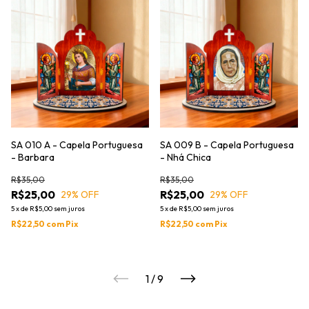
SA 010 A - Capela Portuguesa
SA 009 B - Capela Portuguesa
- Barbara
- Nhá Chica
R$35,00
R$35,00
R$25,00
R$25,00
29
% OFF
29
% OFF
5
x
de
R$5,00
sem juros
5
x
de
R$5,00
sem juros
R$22,50
com
Pix
R$22,50
com
Pix
1
/
9