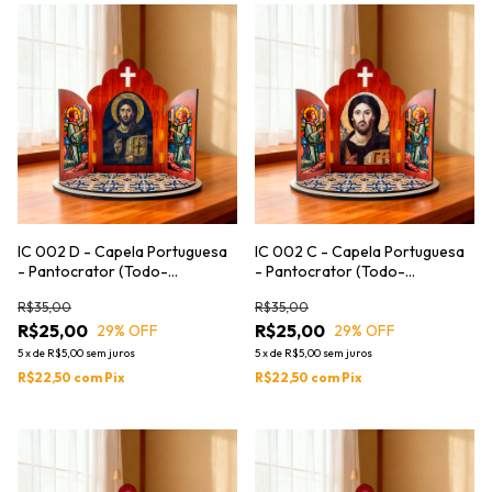
IC 002 D - Capela Portuguesa
IC 002 C - Capela Portuguesa
- Pantocrator (Todo-
- Pantocrator (Todo-
Poderoso)
Poderoso)
R$35,00
R$35,00
R$25,00
R$25,00
29
% OFF
29
% OFF
5
x
de
R$5,00
sem juros
5
x
de
R$5,00
sem juros
R$22,50
com
Pix
R$22,50
com
Pix