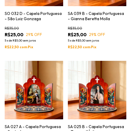
SO 032 D - Capela Portuguesa
SA 039 B - Capela Portuguesa
- São Luiz Gonzaga
- Gianna Beretta Molla
R$35,00
R$35,00
R$25,00
R$25,00
29
% OFF
29
% OFF
5
x
de
R$5,00
sem juros
5
x
de
R$5,00
sem juros
R$22,50
com
Pix
R$22,50
com
Pix
SA 027 A - Capela Portuguesa
SA 025 B - Capela Portuguesa