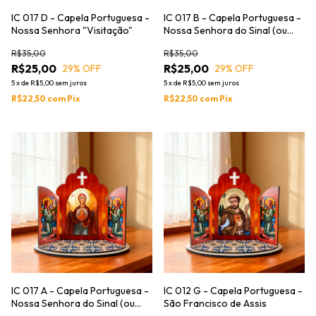
IC 017 D - Capela Portuguesa -
IC 017 B - Capela Portuguesa -
Nossa Senhora "Visitação"
Nossa Senhora do Sinal (ou
Theotokos do Sinal)
R$35,00
R$35,00
R$25,00
R$25,00
29
% OFF
29
% OFF
5
x
de
R$5,00
sem juros
5
x
de
R$5,00
sem juros
R$22,50
com
Pix
R$22,50
com
Pix
IC 017 A - Capela Portuguesa -
IC 012 G - Capela Portuguesa -
Nossa Senhora do Sinal (ou
São Francisco de Assis