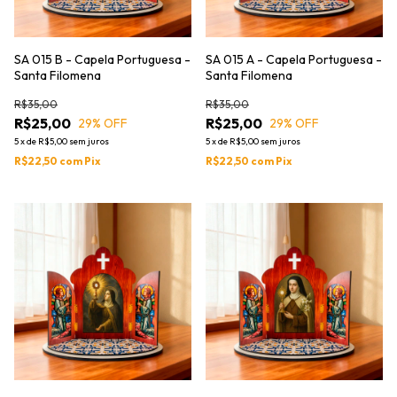
SA 015 B - Capela Portuguesa -
SA 015 A - Capela Portuguesa -
Santa Filomena
Santa Filomena
R$35,00
R$35,00
R$25,00
R$25,00
29
% OFF
29
% OFF
5
x
de
R$5,00
sem juros
5
x
de
R$5,00
sem juros
R$22,50
com
Pix
R$22,50
com
Pix