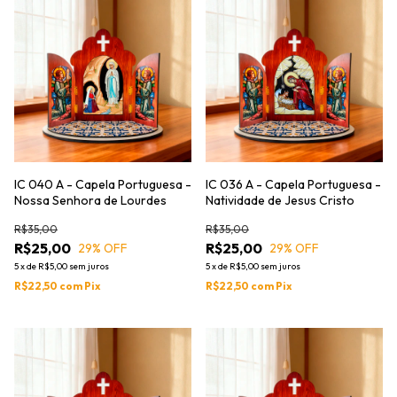
IC 040 A - Capela Portuguesa -
IC 036 A - Capela Portuguesa -
Nossa Senhora de Lourdes
Natividade de Jesus Cristo
R$35,00
R$35,00
R$25,00
R$25,00
29
% OFF
29
% OFF
5
x
de
R$5,00
sem juros
5
x
de
R$5,00
sem juros
R$22,50
com
Pix
R$22,50
com
Pix