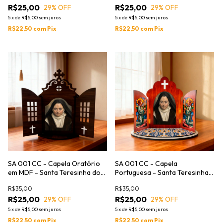
R$25,00
R$25,00
29
% OFF
29
% OFF
5
x
de
R$5,00
sem juros
5
x
de
R$5,00
sem juros
R$22,50
com
Pix
R$22,50
com
Pix
SA 001 CC - Capela Oratório
SA 001 CC - Capela
em MDF - Santa Teresinha do
Portuguesa - Santa Teresinha
Menino Jesus
do Menino Jesus
R$35,00
R$35,00
R$25,00
R$25,00
29
% OFF
29
% OFF
5
x
de
R$5,00
sem juros
5
x
de
R$5,00
sem juros
R$22,50
com
Pix
R$22,50
com
Pix