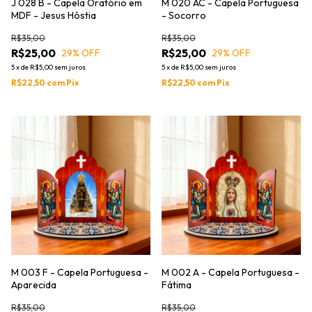
J 028 B - Capela Oratório em
M 020 AC - Capela Portuguesa
MDF - Jesus Hóstia
- Socorro
R$35,00
R$35,00
R$25,00
R$25,00
29
% OFF
29
% OFF
5
x
de
R$5,00
sem juros
5
x
de
R$5,00
sem juros
R$22,50
com
Pix
R$22,50
com
Pix
M 003 F - Capela Portuguesa -
M 002 A - Capela Portuguesa -
Aparecida
Fátima
R$35,00
R$35,00