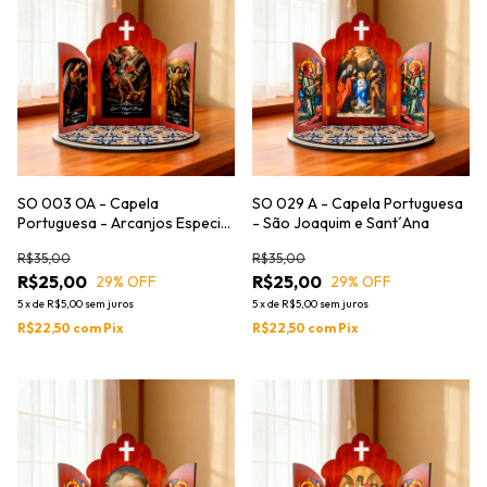
SO 003 OA - Capela
SO 029 A - Capela Portuguesa
Portuguesa - Arcanjos Especial
- São Joaquim e Sant´Ana
Quaresma
R$35,00
R$35,00
R$25,00
R$25,00
29
% OFF
29
% OFF
5
x
de
R$5,00
sem juros
5
x
de
R$5,00
sem juros
R$22,50
com
Pix
R$22,50
com
Pix