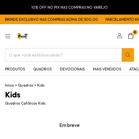
10% OFF NO PIX NAS COMPRAS NO VAREJO
BRINDE EXCLUSIVO NAS COMPRAS ACIMA DE 500,00
PARCELAMENTO EM 
0
PRODUTOS
QUADROS
DEVOCIONAIS
MAIS VENDIDOS
ATA
Início
>
Quadros
>
Kids
Kids
Quadros Católicos Kids
Em breve