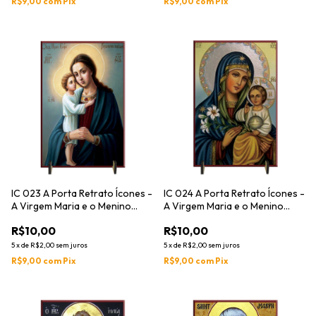
R$9,00
com
Pix
R$9,00
com
Pix
IC 023 A Porta Retrato Ícones -
IC 024 A Porta Retrato Ícones -
A Virgem Maria e o Menino
A Virgem Maria e o Menino
Jesus
Jesus
R$10,00
R$10,00
5
x
de
R$2,00
sem juros
5
x
de
R$2,00
sem juros
R$9,00
com
Pix
R$9,00
com
Pix