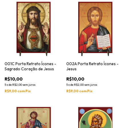
001C Porta Retrato Ícones -
002A Porta Retrato Ícones -
Sagrado Coração de Jesus
Jesus
R$10,00
R$10,00
5
x
de
R$2,00
sem juros
5
x
de
R$2,00
sem juros
R$9,00
com
Pix
R$9,00
com
Pix