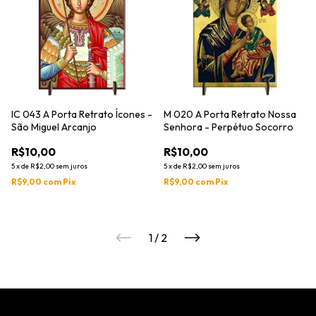
IC 043 A Porta Retrato Ícones -
M 020 A Porta Retrato Nossa
São Miguel Arcanjo
Senhora - Perpétuo Socorro
R$10,00
R$10,00
5
x
de
R$2,00
sem juros
5
x
de
R$2,00
sem juros
R$9,00
com
Pix
R$9,00
com
Pix
1
/
2