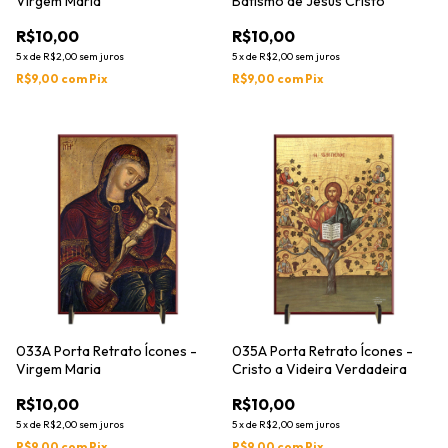
Virgem Maria
Batismo de Jesus Cristo
R$10,00
R$10,00
5
x
de
R$2,00
sem juros
5
x
de
R$2,00
sem juros
R$9,00
com
Pix
R$9,00
com
Pix
033A Porta Retrato Ícones -
035A Porta Retrato Ícones -
Virgem Maria
Cristo a Videira Verdadeira
R$10,00
R$10,00
5
x
de
R$2,00
sem juros
5
x
de
R$2,00
sem juros
R$9,00
com
Pix
R$9,00
com
Pix