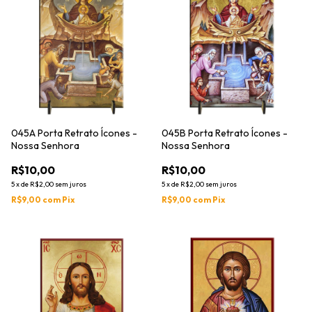
045A Porta Retrato Ícones -
045B Porta Retrato Ícones -
Nossa Senhora
Nossa Senhora
R$10,00
R$10,00
5
x
de
R$2,00
sem juros
5
x
de
R$2,00
sem juros
R$9,00
com
Pix
R$9,00
com
Pix