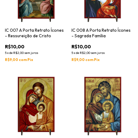
IC 007 A Porta Retrato Ícones
IC 008 A Porta Retrato Ícones
- Ressureição de Cristo
- Sagrada Família
R$10,00
R$10,00
5
x
de
R$2,00
sem juros
5
x
de
R$2,00
sem juros
R$9,00
com
Pix
R$9,00
com
Pix