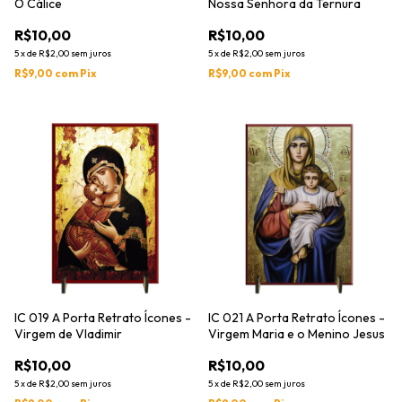
O Cálice
Nossa Senhora da Ternura
R$10,00
R$10,00
5
x
de
R$2,00
sem juros
5
x
de
R$2,00
sem juros
R$9,00
com
Pix
R$9,00
com
Pix
IC 019 A Porta Retrato Ícones -
IC 021 A Porta Retrato Ícones -
Virgem de Vladimir
Virgem Maria e o Menino Jesus
R$10,00
R$10,00
5
x
de
R$2,00
sem juros
5
x
de
R$2,00
sem juros