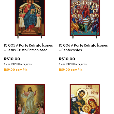
IC 005 A Porta Retrato Ícones
IC 006 A Porta Retrato Ícones
- Jesus Cristo Entronizado
- Pentecostes
R$10,00
R$10,00
5
x
de
R$2,00
sem juros
5
x
de
R$2,00
sem juros
R$9,00
com
Pix
R$9,00
com
Pix