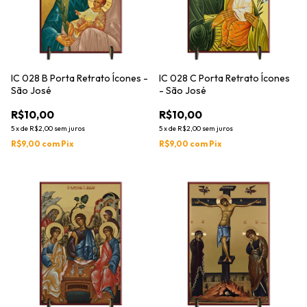
IC 028 B Porta Retrato Ícones -
IC 028 C Porta Retrato Ícones
São José
- São José
R$10,00
R$10,00
5
x
de
R$2,00
sem juros
5
x
de
R$2,00
sem juros
R$9,00
com
Pix
R$9,00
com
Pix