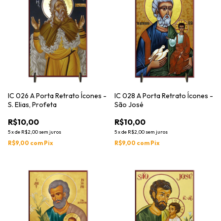
IC 026 A Porta Retrato Ícones -
IC 028 A Porta Retrato Ícones -
S. Elias, Profeta
São José
R$10,00
R$10,00
5
x
de
R$2,00
sem juros
5
x
de
R$2,00
sem juros
R$9,00
com
Pix
R$9,00
com
Pix