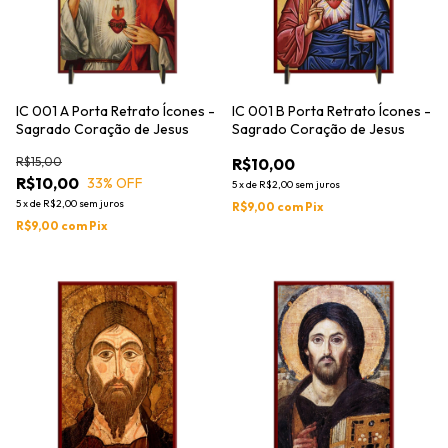
IC 001 A Porta Retrato Ícones -
IC 001 B Porta Retrato Ícones -
Sagrado Coração de Jesus
Sagrado Coração de Jesus
R$15,00
R$10,00
R$10,00
33
% OFF
5
x
de
R$2,00
sem juros
5
x
de
R$2,00
sem juros
R$9,00
com
Pix
R$9,00
com
Pix