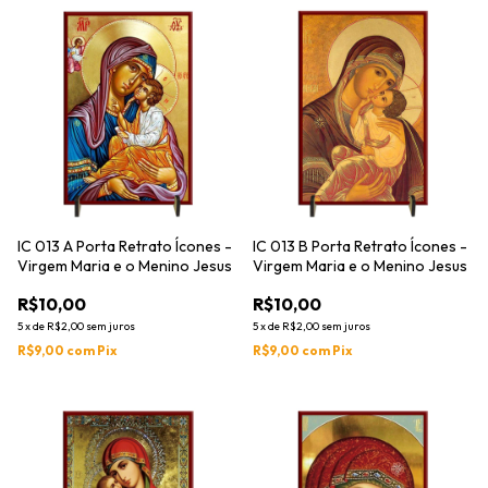
IC 013 A Porta Retrato Ícones -
IC 013 B Porta Retrato Ícones -
Virgem Maria e o Menino Jesus
Virgem Maria e o Menino Jesus
R$10,00
R$10,00
5
x
de
R$2,00
sem juros
5
x
de
R$2,00
sem juros
R$9,00
com
Pix
R$9,00
com
Pix