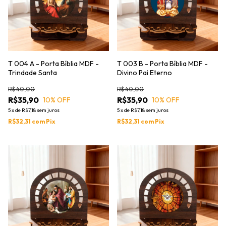
T 004 A - Porta Bíblia MDF -
T 003 B - Porta Bíblia MDF -
Trindade Santa
Divino Pai Eterno
R$40,00
R$40,00
R$35,90
R$35,90
10
% OFF
10
% OFF
5
x
de
R$7,18
sem juros
5
x
de
R$7,18
sem juros
R$32,31
com
Pix
R$32,31
com
Pix