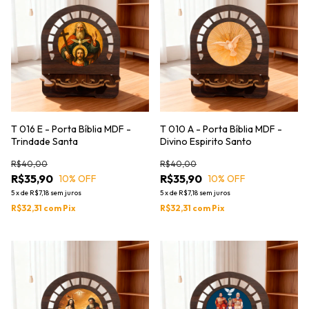
T 016 E - Porta Bíblia MDF -
T 010 A - Porta Bíblia MDF -
Trindade Santa
Divino Espirito Santo
R$40,00
R$40,00
R$35,90
R$35,90
10
% OFF
10
% OFF
5
x
de
R$7,18
sem juros
5
x
de
R$7,18
sem juros
R$32,31
com
Pix
R$32,31
com
Pix