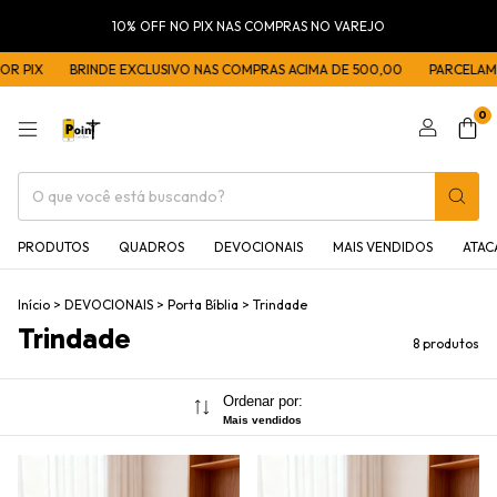
10% OFF NO PIX NAS COMPRAS NO VAREJO
 PIX
BRINDE EXCLUSIVO NAS COMPRAS ACIMA DE 500,00
PARCELAMENT
0
PRODUTOS
QUADROS
DEVOCIONAIS
MAIS VENDIDOS
ATA
Início
>
DEVOCIONAIS
>
Porta Bíblia
>
Trindade
Trindade
8 produtos
Ordenar por:
Mais vendidos