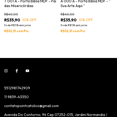
T 001 A - Porta Bíblia MDF - Pai
A 000 A - Porta Bíblia MDF - "
das Misericórdias
Sua Arte Aqui "
R$40,00
R$40,00
R$35,90
R$35,90
10
% OFF
10
% OFF
5
x
de
R$7,18
sem juros
5
x
de
R$7,18
sem juros
R$32,31
com
Pix
R$32,31
com
Pix
5512981742909
11 9839-43350
contatopointcatolico@gmail.com
Avenida Do Contorno, 94 Cep 07252-015, Jardim Normandia /