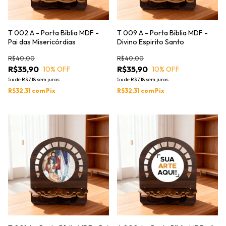
T 002 A - Porta Bíblia MDF -
T 009 A - Porta Bíblia MDF -
Pai das Misericórdias
Divino Espirito Santo
R$40,00
R$40,00
R$35,90
R$35,90
10
% OFF
10
% OFF
5
x
de
R$7,18
sem juros
5
x
de
R$7,18
sem juros
R$32,31
com
Pix
R$32,31
com
Pix