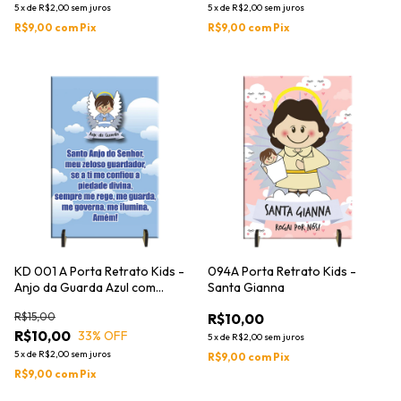
5
x
de
R$2,00
sem juros
5
x
de
R$2,00
sem juros
R$9,00
com
Pix
R$9,00
com
Pix
KD 001 A Porta Retrato Kids -
094A Porta Retrato Kids -
Anjo da Guarda Azul com
Santa Gianna
Oração
R$15,00
R$10,00
R$10,00
33
% OFF
5
x
de
R$2,00
sem juros
5
x
de
R$2,00
sem juros
R$9,00
com
Pix
R$9,00
com
Pix