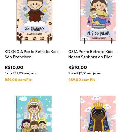
KD 040 A Porta Retrato Kids -
031A Porta Retrato Kids -
São Francisco
Nossa Senhora do Pilar
R$10,00
R$10,00
5
x
de
R$2,00
sem juros
5
x
de
R$2,00
sem juros
R$9,00
com
Pix
R$9,00
com
Pix