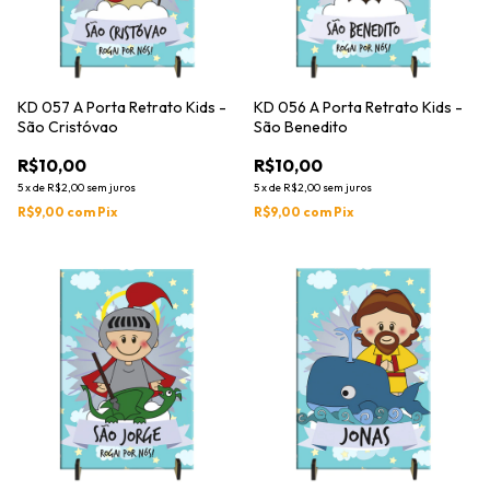
KD 057 A Porta Retrato Kids -
KD 056 A Porta Retrato Kids -
São Cristóvao
São Benedito
R$10,00
R$10,00
5
x
de
R$2,00
sem juros
5
x
de
R$2,00
sem juros
R$9,00
com
Pix
R$9,00
com
Pix