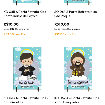
KD 065 A Porta Retrato Kids -
SO 064 A Porta Retrato Kids -
Santo Inácio de Loyola
São Roque
R$10,00
R$10,00
5
x
de
R$2,00
sem juros
5
x
de
R$2,00
sem juros
R$9,00
com
Pix
R$9,00
com
Pix
KD 063 A Porta Retrato Kids -
KD 062 A - Porta Retrato Kids
São Geraldo
- São Longuinho