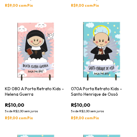
R$9,00
com
Pix
R$9,00
com
Pix
KD 080 A Porta Retrato Kids -
070A Porta Retrato Kids -
Helena Guerra
Santo Henrique de Ossó
R$10,00
R$10,00
5
x
de
R$2,00
sem juros
5
x
de
R$2,00
sem juros
R$9,00
com
Pix
R$9,00
com
Pix