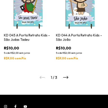
KD 045 A Porta Retrato Kids -
KD 044 A Porta Retrato Kids -
São Judas Tadeu
São João
R$10,00
R$10,00
5
x
de
R$2,00
sem juros
5
x
de
R$2,00
sem juros
R$9,00
com
Pix
R$9,00
com
Pix
1
/
3