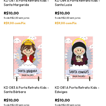
KD 087 A Porta Retrato Kids -
KD 084 A Porta Retrato Kids -
Santa Margarida
Santa Luzia
R$10,00
R$10,00
5
x
de
R$2,00
sem juros
5
x
de
R$2,00
sem juros
R$9,00
com
Pix
R$9,00
com
Pix
KD 083 A Porta Retrato Kids -
KD 081 A Porta Retrato Kids -
Santa Bárbara
Edwiges
R$10,00
R$10,00
5
x
de
R$2,00
sem juros
5
x
de
R$2,00
sem juros