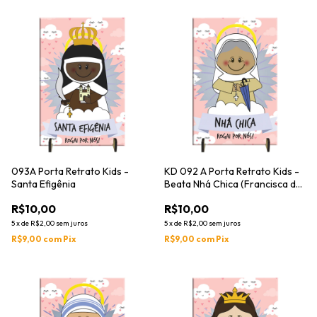
093A Porta Retrato Kids -
KD 092 A Porta Retrato Kids -
Santa Efigênia
Beata Nhá Chica (Francisca de
Paula de Jesus)
R$10,00
R$10,00
5
x
de
R$2,00
sem juros
5
x
de
R$2,00
sem juros
R$9,00
com
Pix
R$9,00
com
Pix