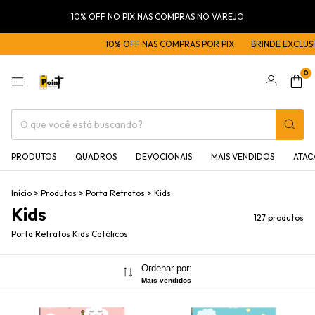
10% OFF NO PIX NAS COMPRAS NO VAREJO
10% OFF NAS COMPRAS POR PIX
BRINDE EXCLUSIVO NAS COMP
0
PRODUTOS
QUADROS
DEVOCIONAIS
MAIS VENDIDOS
ATA
Início
>
Produtos
>
Porta Retratos
>
Kids
Kids
127 produtos
Porta Retratos Kids Católicos
Ordenar por:
Mais vendidos