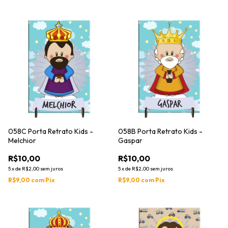
058C Porta Retrato Kids -
058B Porta Retrato Kids -
Melchior
Gaspar
R$10,00
R$10,00
5
x
de
R$2,00
sem juros
5
x
de
R$2,00
sem juros
R$9,00
com
Pix
R$9,00
com
Pix