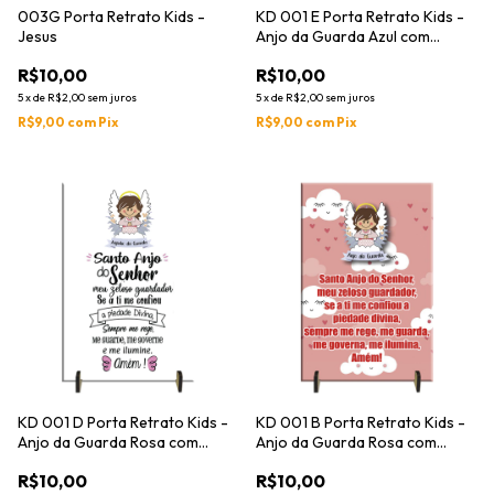
003G Porta Retrato Kids -
KD 001 E Porta Retrato Kids -
Jesus
Anjo da Guarda Azul com
Oração
R$10,00
R$10,00
5
x
de
R$2,00
sem juros
5
x
de
R$2,00
sem juros
R$9,00
com
Pix
R$9,00
com
Pix
KD 001 D Porta Retrato Kids -
KD 001 B Porta Retrato Kids -
Anjo da Guarda Rosa com
Anjo da Guarda Rosa com
Oração
Oração
R$10,00
R$10,00