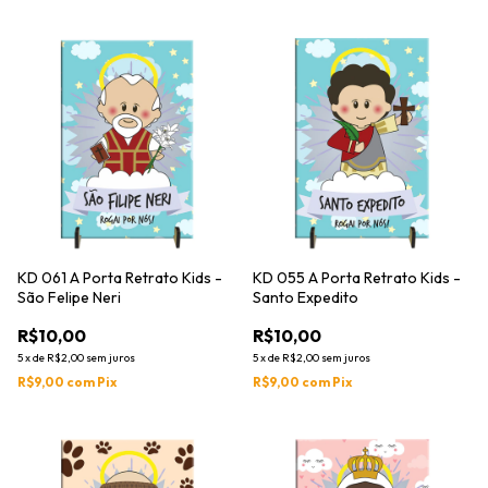
KD 061 A Porta Retrato Kids -
KD 055 A Porta Retrato Kids -
São Felipe Neri
Santo Expedito
R$10,00
R$10,00
5
x
de
R$2,00
sem juros
5
x
de
R$2,00
sem juros
R$9,00
com
Pix
R$9,00
com
Pix