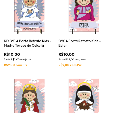
KD 091 A Porta Retrato Kids -
090A Porta Retrato Kids -
Madre Teresa de Calcutá
Ester
R$10,00
R$10,00
5
x
de
R$2,00
sem juros
5
x
de
R$2,00
sem juros
R$9,00
com
Pix
R$9,00
com
Pix