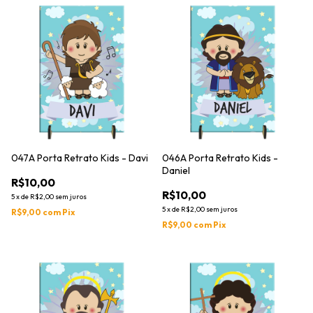
047A Porta Retrato Kids - Davi
046A Porta Retrato Kids -
Daniel
R$10,00
R$10,00
5
x
de
R$2,00
sem juros
5
x
de
R$2,00
sem juros
R$9,00
com
Pix
R$9,00
com
Pix