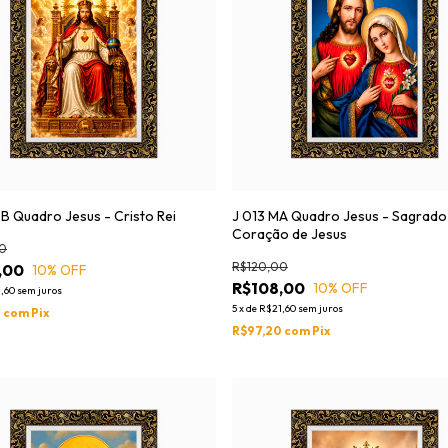
B Quadro Jesus - Cristo Rei
J 013 MA Quadro Jesus - Sagrado
Coração de Jesus
0
R$120,00
,00
10
% OFF
R$108,00
10
% OFF
,60
sem juros
5
x
de
R$21,60
sem juros
0
com
Pix
R$97,20
com
Pix