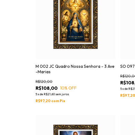
M 002 JC Quadro Nossa Senhora - 3 Ave
SO 097 
-Marias
R$120,0
R$120,00
R$108
R$108,00
10
% OFF
5
x
de
R$21
5
x
de
R$21,60
sem juros
R$97,2
R$97,20
com
Pix