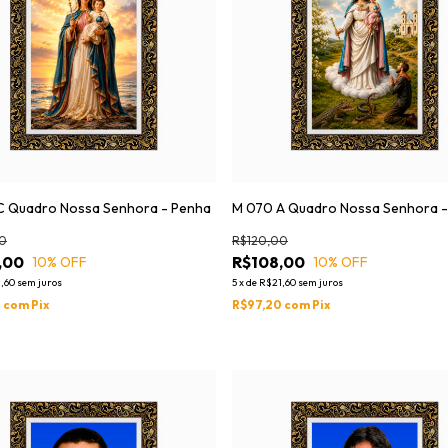
C Quadro Nossa Senhora - Penha
M 070 A Quadro Nossa Senhora -
0
R$120,00
,00
R$108,00
10
% OFF
10
% OFF
,60
sem juros
5
x
de
R$21,60
sem juros
0
com
Pix
R$97,20
com
Pix