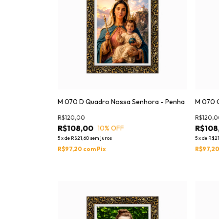
M 070 D Quadro Nossa Senhora - Penha
M 070 
R$120,00
R$120,0
R$108,00
R$108
10
% OFF
5
x
de
R$21,60
sem juros
5
x
de
R$21
R$97,20
com
Pix
R$97,2