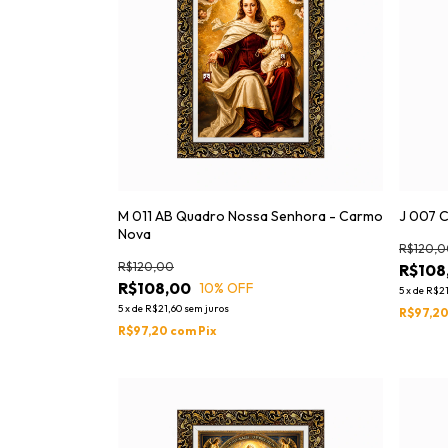
M 011 AB Quadro Nossa Senhora - Carmo
J 007 C
Nova
R$120,0
R$120,00
R$108
R$108,00
10
% OFF
5
x
de
R$21
5
x
de
R$21,60
sem juros
R$97,2
R$97,20
com
Pix