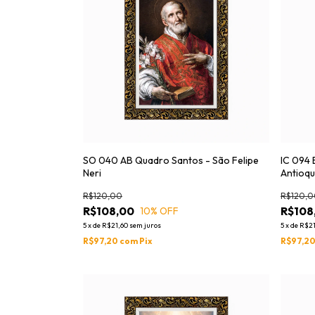
SO 040 AB Quadro Santos - São Felipe
IC 094 
Neri
Antioqu
R$120,00
R$120,0
R$108,00
R$108
10
% OFF
5
x
de
R$21,60
sem juros
5
x
de
R$21
R$97,20
com
Pix
R$97,2