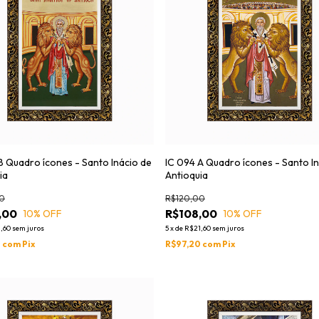
B Quadro ícones - Santo Inácio de
IC 094 A Quadro ícones - Santo I
ia
Antioquia
0
R$120,00
,00
R$108,00
10
% OFF
10
% OFF
,60
sem juros
5
x
de
R$21,60
sem juros
0
com
Pix
R$97,20
com
Pix