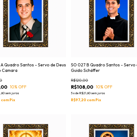
A Quadro Santos - Servo de Deus
SO 027 B Quadro Santos - Servo
o Camara
Guido Schäffer
0
R$120,00
,00
R$108,00
10
% OFF
10
% OFF
,60
sem juros
5
x
de
R$21,60
sem juros
0
com
Pix
R$97,20
com
Pix