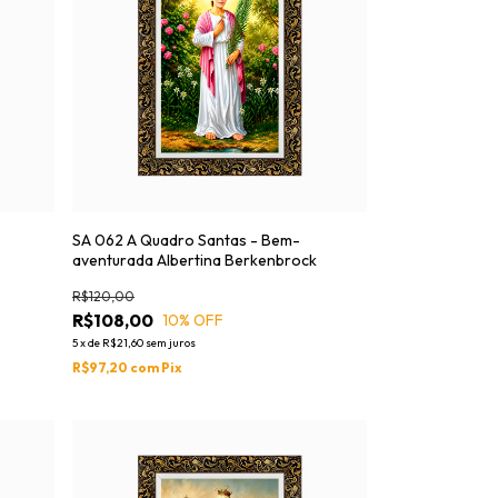
SA 062 A Quadro Santas - Bem-
aventurada Albertina Berkenbrock
R$120,00
R$108,00
10
% OFF
5
x
de
R$21,60
sem juros
R$97,20
com
Pix