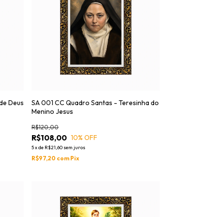
 de Deus
SA 001 CC Quadro Santas - Teresinha do
Menino Jesus
R$120,00
R$108,00
10
% OFF
5
x
de
R$21,60
sem juros
R$97,20
com
Pix