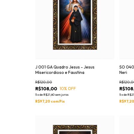
J 001 GA Quadro Jesus - Jesus
SO 040 
Misericordioso e Faustina
Neri
R$120,00
R$120,0
R$108,00
R$108
10
% OFF
5
x
de
R$21,60
sem juros
5
x
de
R$21
R$97,20
com
Pix
R$97,2