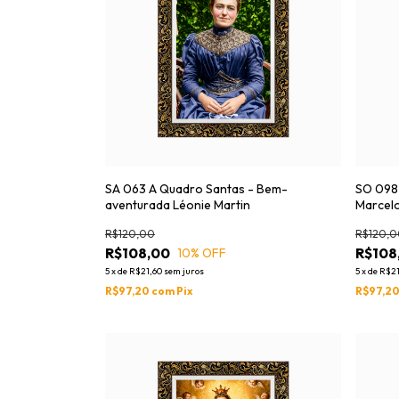
SA 063 A Quadro Santas - Bem-
SO 098 
aventurada Léonie Martin
Marcel
R$120,00
R$120,0
R$108,00
R$108
10
% OFF
5
x
de
R$21,60
sem juros
5
x
de
R$21
R$97,20
com
Pix
R$97,2