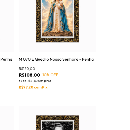
 Penha
M 070 E Quadro Nossa Senhora - Penha
R$120,00
R$108,00
10
% OFF
5
x
de
R$21,60
sem juros
R$97,20
com
Pix