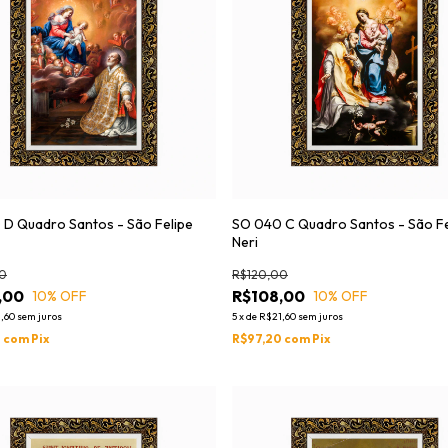
D Quadro Santos - São Felipe
SO 040 C Quadro Santos - São Fe
Neri
0
R$120,00
,00
R$108,00
10
% OFF
10
% OFF
,60
sem juros
5
x
de
R$21,60
sem juros
0
com
Pix
R$97,20
com
Pix