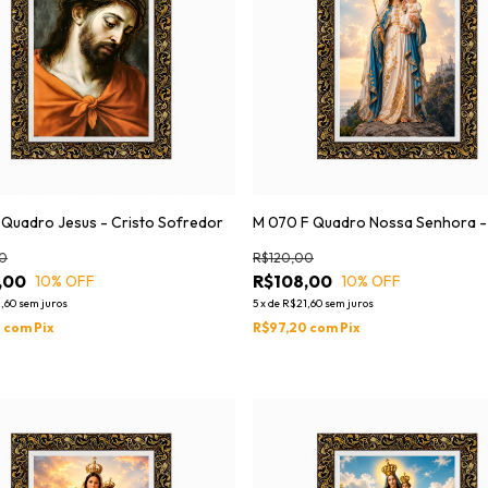
 Quadro Jesus - Cristo Sofredor
M 070 F Quadro Nossa Senhora -
0
R$120,00
,00
R$108,00
10
% OFF
10
% OFF
,60
sem juros
5
x
de
R$21,60
sem juros
0
com
Pix
R$97,20
com
Pix