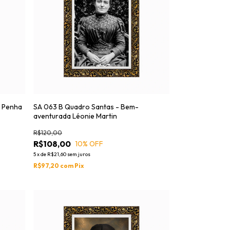
 Penha
SA 063 B Quadro Santas - Bem-
aventurada Léonie Martin
R$120,00
R$108,00
10
% OFF
5
x
de
R$21,60
sem juros
R$97,20
com
Pix