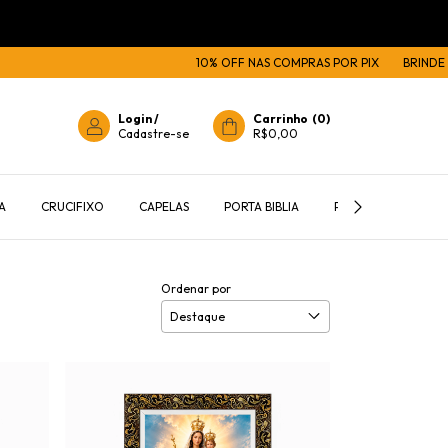
10% OFF NAS COMPRAS POR PIX
BRINDE EXCLUSIVO 
Login
/
Carrinho
(
0
)
Cadastre-se
R$0,00
A
CRUCIFIXO
CAPELAS
PORTA BIBLIA
PORTA TERÇOS E C
Ordenar por