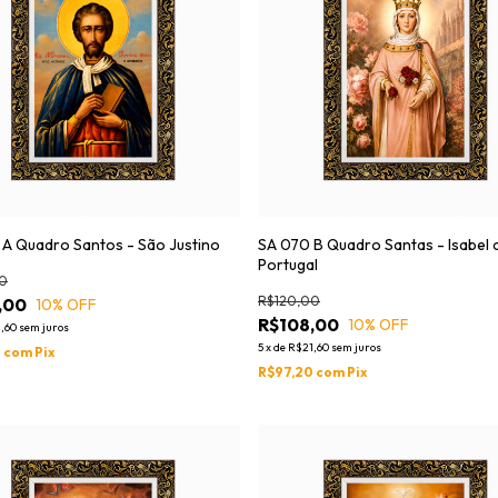
A Quadro Santos - São Justino
SA 070 B Quadro Santas - Isabel 
Portugal
0
R$120,00
,00
10
% OFF
R$108,00
10
% OFF
,60
sem juros
5
x
de
R$21,60
sem juros
0
com
Pix
R$97,20
com
Pix