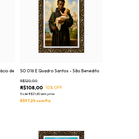
nácio de
SO 016 E Quadro Santos - São Benedito
R$120,00
R$108,00
10
% OFF
5
x
de
R$21,60
sem juros
R$97,20
com
Pix