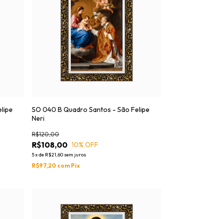
lipe
SO 040 B Quadro Santos - São Felipe
Neri
R$120,00
R$108,00
10
% OFF
5
x
de
R$21,60
sem juros
R$97,20
com
Pix