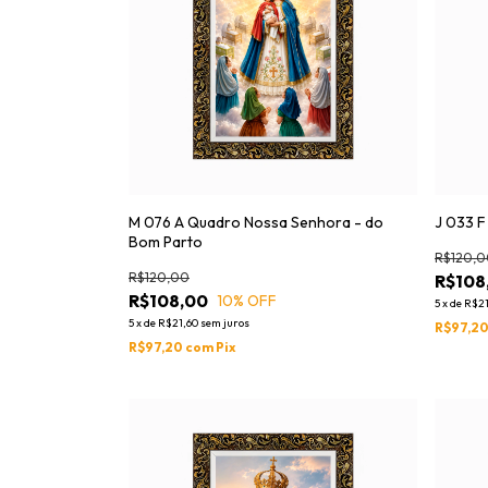
M 076 A Quadro Nossa Senhora - do
J 033 F
Bom Parto
R$120,0
R$120,00
R$108
R$108,00
10
% OFF
5
x
de
R$21
5
x
de
R$21,60
sem juros
R$97,2
R$97,20
com
Pix