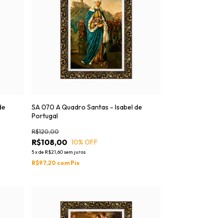
de
SA 070 A Quadro Santas - Isabel de
Portugal
R$120,00
R$108,00
10
% OFF
5
x
de
R$21,60
sem juros
R$97,20
com
Pix