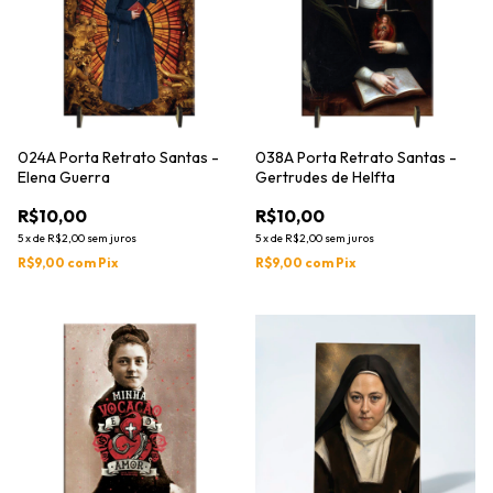
024A Porta Retrato Santas -
038A Porta Retrato Santas -
Elena Guerra
Gertrudes de Helfta
R$10,00
R$10,00
5
x
de
R$2,00
sem juros
5
x
de
R$2,00
sem juros
R$9,00
com
Pix
R$9,00
com
Pix