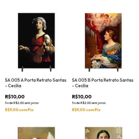
SA 005 A Porta Retrato Santas
SA 005 B Porta Retrato Santas
- Cecília
- Cecília
R$10,00
R$10,00
5
x
de
R$2,00
sem juros
5
x
de
R$2,00
sem juros
R$9,00
com
Pix
R$9,00
com
Pix