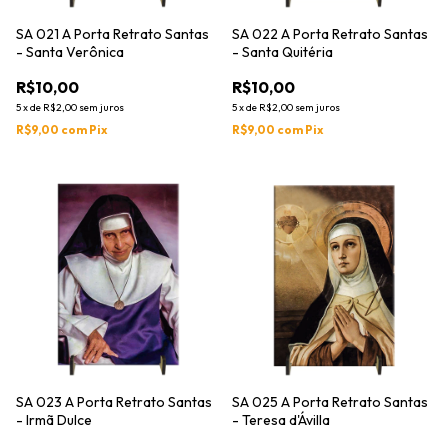
SA 021 A Porta Retrato Santas
SA 022 A Porta Retrato Santas
- Santa Verônica
- Santa Quitéria
R$10,00
R$10,00
5
x
de
R$2,00
sem juros
5
x
de
R$2,00
sem juros
R$9,00
com
Pix
R$9,00
com
Pix
SA 023 A Porta Retrato Santas
SA 025 A Porta Retrato Santas
- Irmã Dulce
- Teresa d'Ávilla