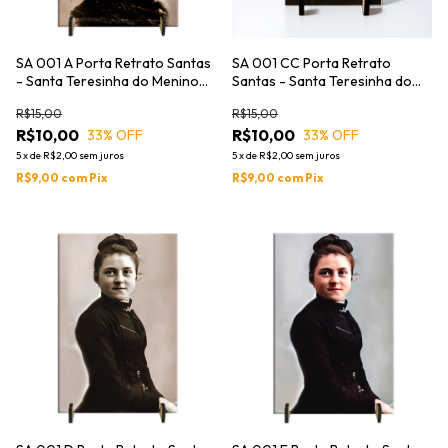
SA 001 A Porta Retrato Santas
SA 001 CC Porta Retrato
- Santa Teresinha do Menino
Santas - Santa Teresinha do
Jesus
Menino Jesus
R$15,00
R$15,00
R$10,00
R$10,00
33
% OFF
33
% OFF
5
x
de
R$2,00
sem juros
5
x
de
R$2,00
sem juros
R$9,00
com
Pix
R$9,00
com
Pix