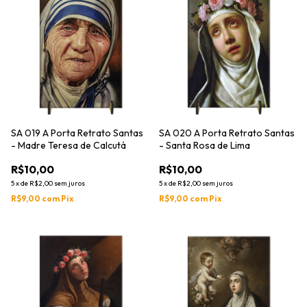
SA 019 A Porta Retrato Santas
SA 020 A Porta Retrato Santas
- Madre Teresa de Calcutá
- Santa Rosa de Lima
R$10,00
R$10,00
5
x
de
R$2,00
sem juros
5
x
de
R$2,00
sem juros
R$9,00
com
Pix
R$9,00
com
Pix