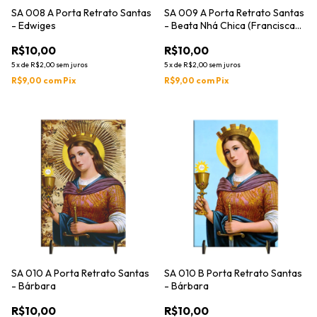
SA 008 A Porta Retrato Santas
SA 009 A Porta Retrato Santas
- Edwiges
- Beata Nhá Chica (Francisca
de Paula de Jesus)
R$10,00
R$10,00
5
x
de
R$2,00
sem juros
5
x
de
R$2,00
sem juros
R$9,00
com
Pix
R$9,00
com
Pix
SA 010 A Porta Retrato Santas
SA 010 B Porta Retrato Santas
- Bárbara
- Bárbara
R$10,00
R$10,00