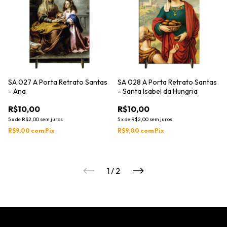
SA 027 A Porta Retrato Santas
SA 028 A Porta Retrato Santas
- Ana
- Santa Isabel da Hungria
R$10,00
R$10,00
5
x
de
R$2,00
sem juros
5
x
de
R$2,00
sem juros
R$9,00
com
Pix
R$9,00
com
Pix
1
/
2