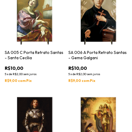
SA 005 C Porta Retrato Santas
SA 006 A Porta Retrato Santas
- Santa Cecília
- Gema Galgani
R$10,00
R$10,00
5
x
de
R$2,00
sem juros
5
x
de
R$2,00
sem juros
R$9,00
com
Pix
R$9,00
com
Pix