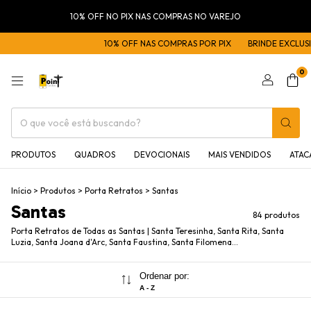
10% OFF NO PIX NAS COMPRAS NO VAREJO
10% OFF NAS COMPRAS POR PIX
BRINDE EXCLUSIVO NAS COM
0
PRODUTOS
QUADROS
DEVOCIONAIS
MAIS VENDIDOS
ATA
Início
>
Produtos
>
Porta Retratos
>
Santas
Santas
84 produtos
Porta Retratos de Todas as Santas | Santa Teresinha, Santa Rita, Santa
Luzia, Santa Joana d'Arc, Santa Faustina, Santa Filomena...
Ordenar por:
A - Z