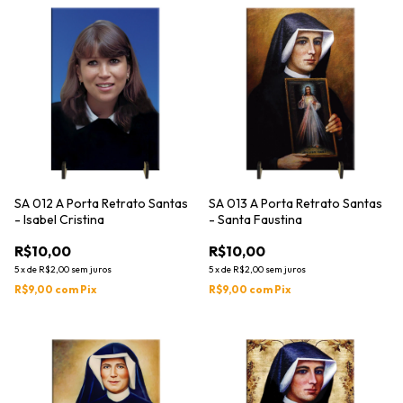
SA 012 A Porta Retrato Santas
SA 013 A Porta Retrato Santas
- Isabel Cristina
- Santa Faustina
R$10,00
R$10,00
5
x
de
R$2,00
sem juros
5
x
de
R$2,00
sem juros
R$9,00
com
Pix
R$9,00
com
Pix