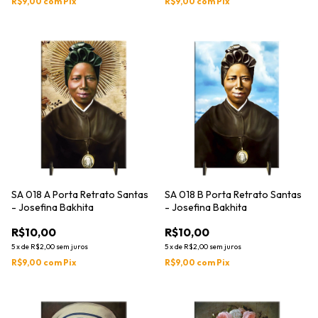
R$9,00
com
Pix
R$9,00
com
Pix
SA 018 A Porta Retrato Santas
SA 018 B Porta Retrato Santas
- Josefina Bakhita
- Josefina Bakhita
R$10,00
R$10,00
5
x
de
R$2,00
sem juros
5
x
de
R$2,00
sem juros
R$9,00
com
Pix
R$9,00
com
Pix