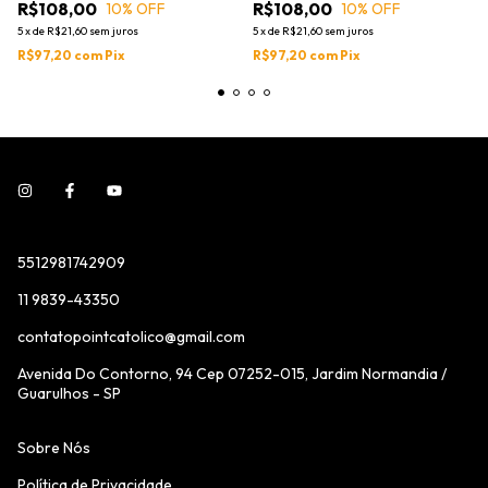
R$108,00
R$108,00
10
% OFF
10
% OFF
5
x
de
R$21,60
sem juros
5
x
de
R$21,60
sem juros
R$97,20
com
Pix
R$97,20
com
Pix
5512981742909
11 9839-43350
contatopointcatolico@gmail.com
Avenida Do Contorno, 94 Cep 07252-015, Jardim Normandia /
Guarulhos - SP
Sobre Nós
Política de Privacidade