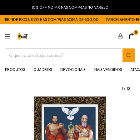
10% OFF NO PIX NAS COMPRAS NO VAREJO
BRINDE EXCLUSIVO NAS COMPRAS ACIMA DE 500,00
PARCELAMENTO EM 5
0
PRODUTOS
QUADROS
DEVOCIONAIS
MAIS VENDIDOS
ATA
1
/
12