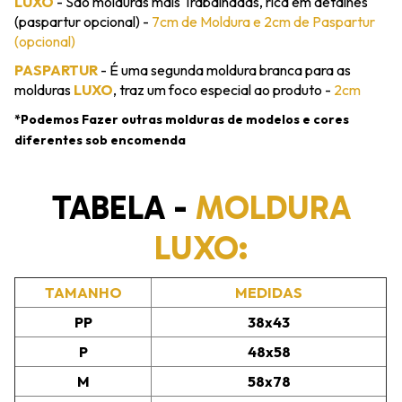
LUXO
- São molduras mais Trabalhadas, rica em detalhes
(paspartur opcional) -
7cm de Moldura e 2cm de Paspartur
(opcional)
PASPARTUR
- É uma segunda moldura branca para as
molduras
LUXO
, traz um foco especial ao produto -
2cm
*Podemos Fazer outras molduras de modelos e cores
diferentes sob encomenda
TABELA -
MOLDURA
LUXO:
TAMANHO
MEDIDAS
PP
38x43
P
48x58
M
58x78