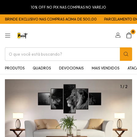
10% OFF NO PIX NAS COMPRAS NO VAREJO
BRINDE EXCLUSIVO NAS COMPRAS ACIMA DE 500,00
PARCELAMENTO EM 5
0
PRODUTOS
QUADROS
DEVOCIONAIS
MAIS VENDIDOS
ATA
1
/
2