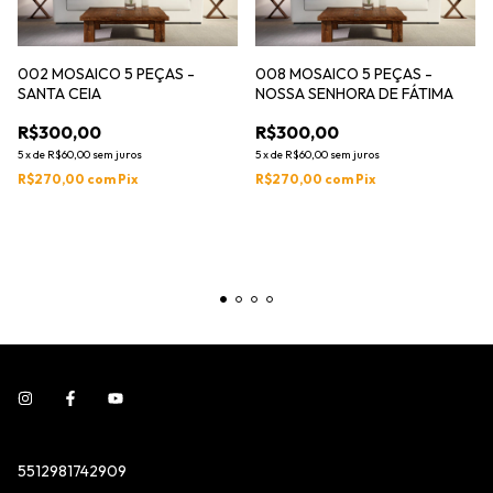
002 MOSAICO 5 PEÇAS -
008 MOSAICO 5 PEÇAS -
SANTA CEIA
NOSSA SENHORA DE FÁTIMA
R$300,00
R$300,00
5
x
de
R$60,00
sem juros
5
x
de
R$60,00
sem juros
R$270,00
com
Pix
R$270,00
com
Pix
5512981742909