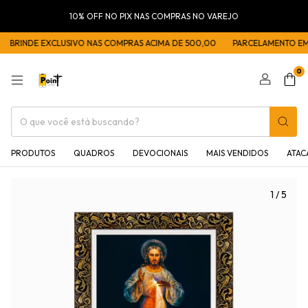
10% OFF NO PIX NAS COMPRAS NO VAREJO
BRINDE EXCLUSIVO NAS COMPRAS ACIMA DE 500,00
PARCELAMENTO EM 5
0
PRODUTOS
QUADROS
DEVOCIONAIS
MAIS VENDIDOS
ATA
1
/
5