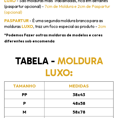
LUXO
- São molduras mais Trabalhadas, rica em detalhes
(paspartur opcional) -
7cm de Moldura e 2cm de Paspartur
(opcional)
PASPARTUR
- É uma segunda moldura branca para as
molduras
LUXO
, traz um foco especial ao produto -
2cm
*Podemos Fazer outras molduras de modelos e cores
diferentes sob encomenda
TABELA -
MOLDURA
LUXO:
TAMANHO
MEDIDAS
PP
38x43
P
48x58
M
58x78