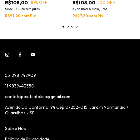
R$108,00
R$108,00
10
% OFF
10
% OFF
5
x
de
R$21,60
sem juros
5
x
de
R$21,60
sem juros
R$97,20
com
Pix
R$97,20
com
Pix
5512981742909
11 9839-43350
contatopointcatolico@gmail.com
Avenida Do Contorno, 94 Cep 07252-015, Jardim Normandia /
Guarulhos - SP
Sobre Nós
Política de Privacidade