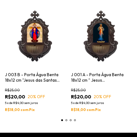
J 003 B - Porta Água Benta
J 001 A - Porta Água Benta
18x12 cm "Jesus das Santas
18x12 cm " Jesus
Chagas "
Misericrodioso )
R$25,00
R$25,00
R$20,00
R$20,00
20
% OFF
20
% OFF
5
x
de
R$4,00
sem juros
5
x
de
R$4,00
sem juros
R$18,00
com
Pix
R$18,00
com
Pix