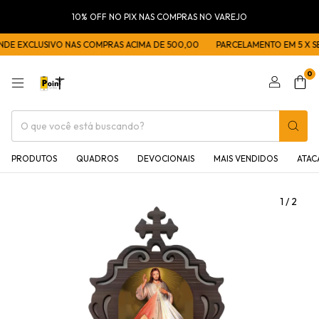
10% OFF NO PIX NAS COMPRAS NO VAREJO
DE EXCLUSIVO NAS COMPRAS ACIMA DE 500,00
PARCELAMENTO EM 5 X SE
0
PRODUTOS
QUADROS
DEVOCIONAIS
MAIS VENDIDOS
ATA
1
/
2