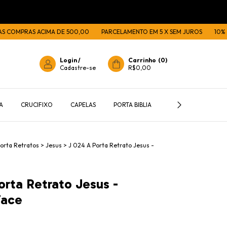
MPRAS ACIMA DE 500,00
PARCELAMENTO EM 5 X SEM JUROS
10% OFF N
Login
/
Carrinho
(
0
)
Cadastre-se
R$0,00
A
CRUCIFIXO
CAPELAS
PORTA BIBLIA
PORTA TERÇOS E C
orta Retratos
>
Jesus
>
J 024 A Porta Retrato Jesus -
orta Retrato Jesus -
Face