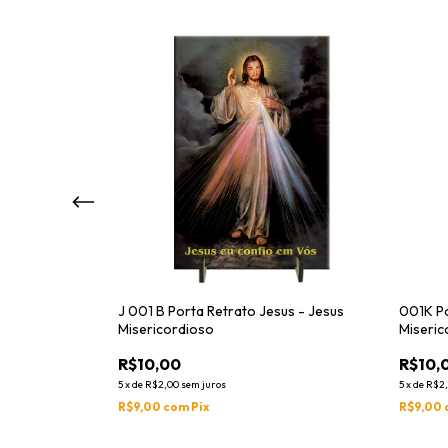
 - Jesus
J 001 B Porta Retrato Jesus - Jesus
001K Po
Misericordioso
Miseric
R$10,00
R$10,
5
x
de
R$2,00
sem juros
5
x
de
R$2
R$9,00
com
Pix
R$9,00