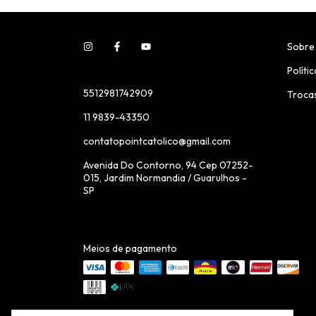
Sobre
Políti
5512981742909
Troca
11 9839-43350
contatopointcatolico@gmail.com
Avenida Do Contorno, 94 Cep 07252-
015, Jardim Normandia / Guarulhos -
SP
Meios de pagamento