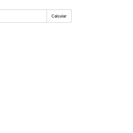
:
Alterar CEP
Calcular