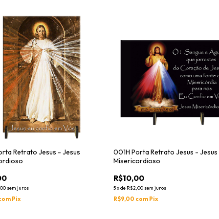
rta Retrato Jesus - Jesus
001H Porta Retrato Jesus - Jesus
ordioso
Misericordioso
00
R$10,00
,00
sem juros
5
x
de
R$2,00
sem juros
com
Pix
R$9,00
com
Pix