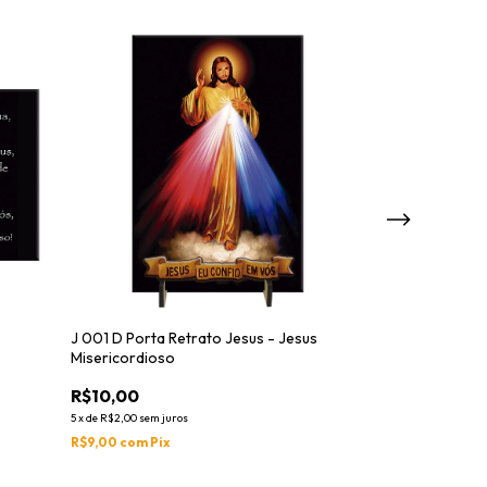
J 001 D Porta Retrato Jesus - Jesus
001F Porta Retr
Misericordioso
Misericordioso
R$10,00
R$10,00
5
x
de
R$2,00
sem juros
5
x
de
R$2,00
sem jur
R$9,00
com
Pix
R$9,00
com
Pix