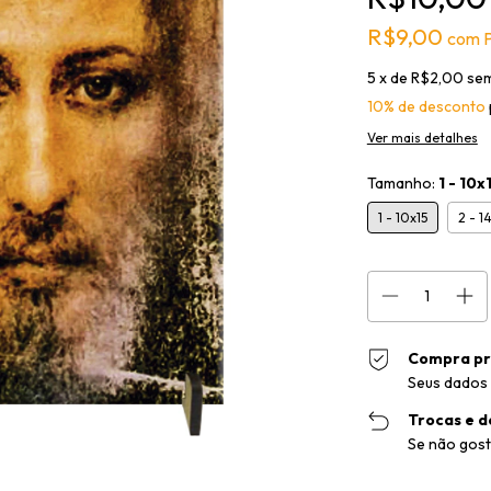
R$9,00
com
P
5
x de
R$2,00
sem
10% de desconto
Ver mais detalhes
Tamanho:
1 - 10x
1 - 10x15
2 - 1
Compra pr
Seus dados 
Trocas e d
Se não gost