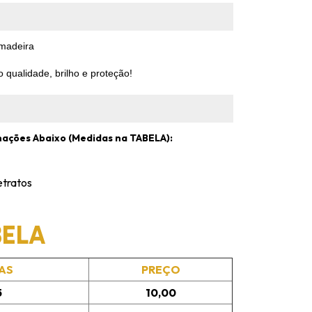
 madeira
 qualidade, brilho e proteção!
mações Abaixo (Medidas na TABELA):
etratos
BELA
AS
PREÇO
5
10,00