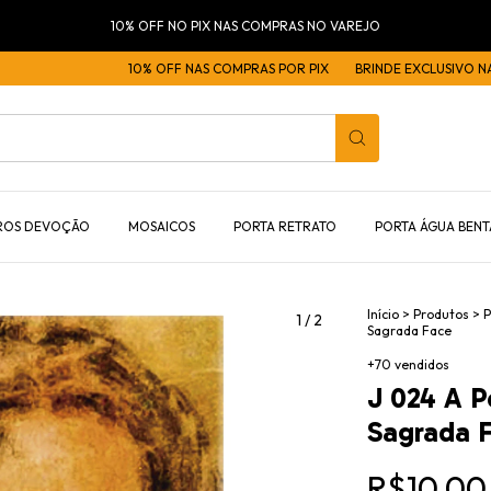
10% OFF NO PIX NAS COMPRAS NO VAREJO
10% OFF NAS COMPRAS POR PIX
BRINDE EXCLUSIVO NAS CO
ROS DEVOÇÃO
MOSAICOS
PORTA RETRATO
PORTA ÁGUA BENT
Início
>
Produtos
>
P
1
/
2
Sagrada Face
+70 vendidos
J 024 A P
Sagrada 
R$10,00