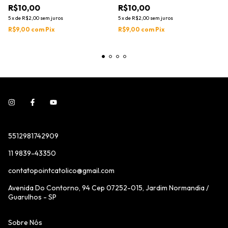
R$10,00
R$10,00
5
x
de
R$2,00
sem juros
5
x
de
R$2,00
sem juros
R$9,00
com
Pix
R$9,00
com
Pix
5512981742909
11 9839-43350
contatopointcatolico@gmail.com
Avenida Do Contorno, 94 Cep 07252-015, Jardim Normandia /
Guarulhos - SP
Sobre Nós