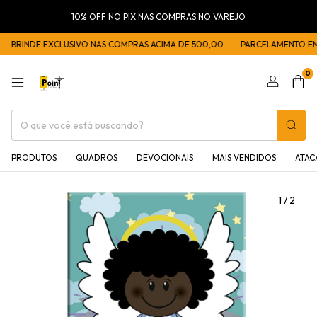
10% OFF NO PIX NAS COMPRAS NO VAREJO
BRINDE EXCLUSIVO NAS COMPRAS ACIMA DE 500,00
PARCELAMENTO EM 5
0
PRODUTOS
QUADROS
DEVOCIONAIS
MAIS VENDIDOS
ATA
1
/
2