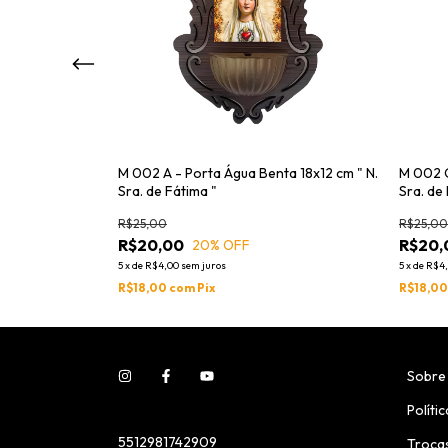
ta 18x12 cm
M 002 A - Porta Água Benta 18x12 cm " N.
M 002 G
Sra. de Fátima "
Sra. de
R$25,00
R$25,00
R$20,00
R$20,
20
% OFF
5
x
de
R$4,00
sem juros
5
x
de
R$4
R$18,00
com
Pix
R$18,0
Sobre
Políti
5512981742909
Troca