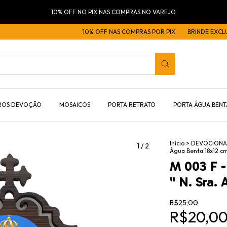
10% OFF NO PIX NAS COMPRAS NO VAREJO
10% OFF NAS COMPRAS POR PIX
BRINDE EXCLUSIVO
ROS DEVOÇÃO
MOSAICOS
PORTA RETRATO
PORTA ÁGUA BENT
Início
>
DEVOCIONA
1
/
2
Água Benta 18x12 cm 
M 003 F -
" N. Sra. 
R$25,00
R$20,0