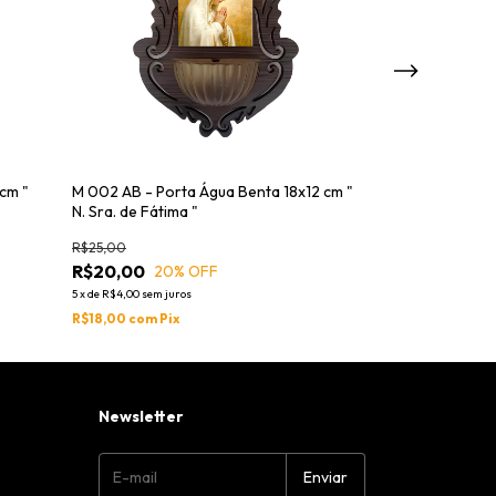
cm "
M 002 AB - Porta Água Benta 18x12 cm "
M 002 B - Porta
N. Sra. de Fátima "
Sra. de Fátima "
R$25,00
R$25,00
R$20,00
R$20,00
20
% OFF
20
%
5
x
de
R$4,00
sem juros
5
x
de
R$4,00
sem jur
R$18,00
com
Pix
R$18,00
com
Pix
Newsletter