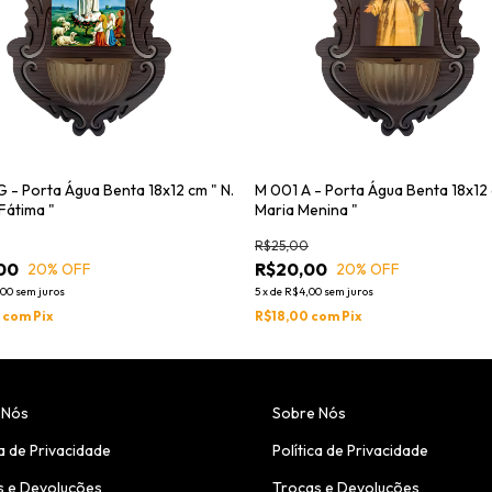
 - Porta Água Benta 18x12 cm " N.
M 001 A - Porta Água Benta 18x12 
 Fátima "
Maria Menina "
R$25,00
00
R$20,00
20
% OFF
20
% OFF
,00
sem juros
5
x
de
R$4,00
sem juros
0
com
Pix
R$18,00
com
Pix
 Nós
Sobre Nós
ca de Privacidade
Política de Privacidade
s e Devoluções
Trocas e Devoluções