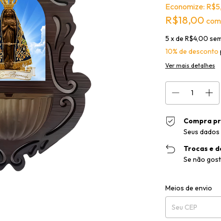
Economize:
R$5
R$18,00
com
5
x de
R$4,00
sem
10% de desconto
Ver mais detalhes
Compra pr
Seus dados 
Trocas e d
Se não gost
Entregas para o CEP
Meios de envio