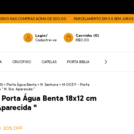
 NAS COMPRAS ACIMA DE 500,00
PARCELAMENTO EM 5 X SEM JUROS
1
Login
/
Carrinho
(
0
)
Cadastre-se
R$0,00
A
CRUCIFIXO
CAPELAS
PORTA BIBLIA
PORTA TERÇOS E C
IS
>
Porta Água Benta
>
N. Senhora
>
M 003 F - Porta
" N. Sra. Aparecida "
 Porta Água Benta 18x12 cm
Aparecida "
0
20
% OFF