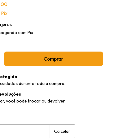
,00
Pix
 juros
pagando com Pix
otegida
cuidados durante toda a compra.
evoluções
ar, você pode trocar ou devolver.
:
Alterar CEP
Calcular