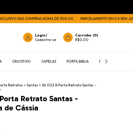
IVO NAS COMPRAS ACIMA DE 500,00
PARCELAMENTO EM 5 X SEM JUROS
Login
/
Carrinho
(
0
)
Cadastre-se
R$0,00
A
CRUCIFIXO
CAPELAS
PORTA BIBLIA
PORTA TERÇOS E C
orta Retratos
>
Santas
>
SA 002 B Porta Retrato Santas -
a
Porta Retrato Santas -
a de Cássia