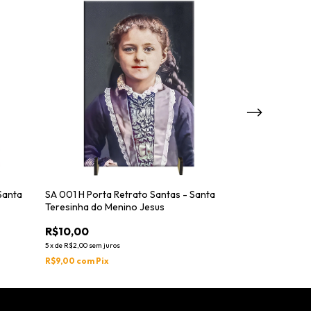
Santa
SA 001 H Porta Retrato Santas - Santa
SA 002 D Porta 
Teresinha do Menino Jesus
Rita de Cássia
R$10,00
R$10,00
5
x
de
R$2,00
sem juros
5
x
de
R$2,00
sem jur
R$9,00
com
Pix
R$9,00
com
Pix