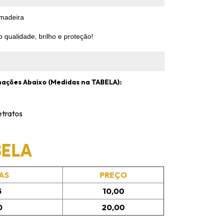
 madeira
 qualidade, brilho e proteção!
mações Abaixo (Medidas na TABELA):
etratos
BELA
AS
PREÇO
5
10,00
0
20,00