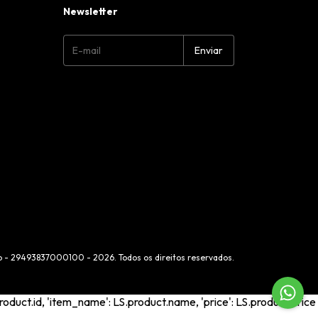
Newsletter
co - 29493837000100 - 2026. Todos os direitos reservados.
roduct.id, 'item_name': LS.product.name, 'price': LS.product.price