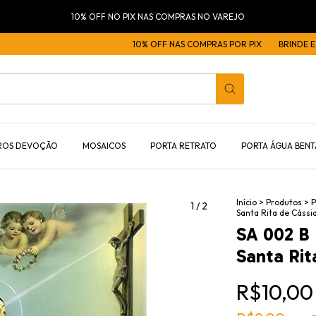
10% OFF NO PIX NAS COMPRAS NO VAREJO
10% OFF NAS COMPRAS POR PIX
BRINDE EXCLUS
ROS DEVOÇÃO
MOSAICOS
PORTA RETRATO
PORTA ÁGUA BENT
Início
>
Produtos
>
P
1
/
2
Santa Rita de Cássi
SA 002 B 
Santa Rit
R$10,00