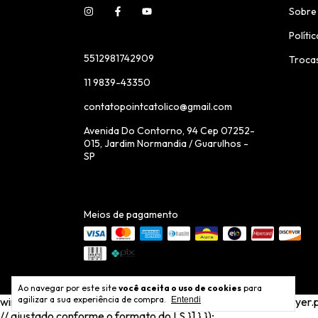
Sobre
Políti
5512981742909
Troca
11 9839-43350
contatopointcatolico@gmail.com
Avenida Do Contorno, 94 Cep 07252-
015, Jardim Normandia / Guarulhos -
SP
Meios de pagamento
Ao navegar por este site
você aceita o uso de cookies
para
agilizar a sua experiência de compra.
window.dataLayer = window.dataLayer || []; window.dataLayer.push(
Entendi
// ajustado conforme o formato do LS }] } });