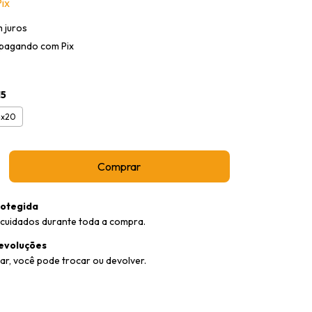
ix
 juros
pagando com Pix
15
4x20
otegida
cuidados durante toda a compra.
evoluções
ar, você pode trocar ou devolver.
:
Alterar CEP