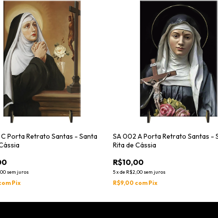
C Porta Retrato Santas - Santa
SA 002 A Porta Retrato Santas - 
 Cássia
Rita de Cássia
00
R$10,00
,00
sem juros
5
x
de
R$2,00
sem juros
com
Pix
R$9,00
com
Pix