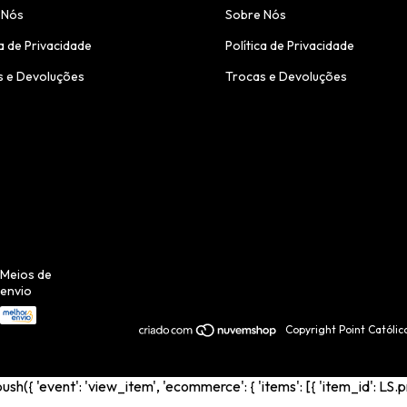
 Nós
Sobre Nós
ca de Privacidade
Política de Privacidade
s e Devoluções
Trocas e Devoluções
Meios de
envio
Copyright Point Católi
{ 'event': 'view_item', 'ecommerce': { 'items': [{ 'item_id': LS.p