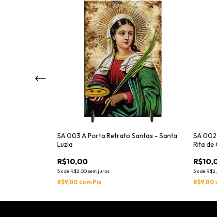
antas - Santa
SA 003 A Porta Retrato Santas - Santa
SA 002 
us
Luzia
Rita de
R$10,00
R$10,
5
x
de
R$2,00
sem juros
5
x
de
R$2
R$9,00
com
Pix
R$9,00