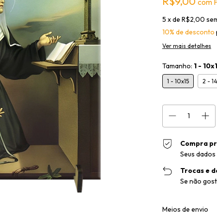
R$9,00
com
P
5
x de
R$2,00
sem
10% de desconto
Ver mais detalhes
Tamanho:
1 - 10x
1 - 10x15
2 - 1
Compra pr
Seus dados 
Trocas e d
Se não gost
Entregas para o CEP
Meios de envio