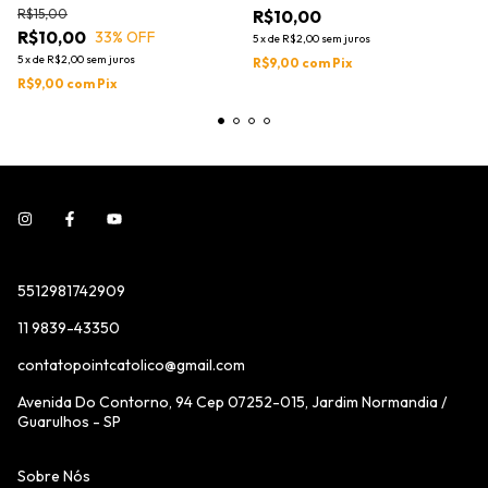
R$15,00
R$10,00
R$10,00
33
% OFF
5
x
de
R$2,00
sem juros
5
x
de
R$2,00
sem juros
R$9,00
com
Pix
R$9,00
com
Pix
5512981742909
11 9839-43350
contatopointcatolico@gmail.com
Avenida Do Contorno, 94 Cep 07252-015, Jardim Normandia /
Guarulhos - SP
Sobre Nós