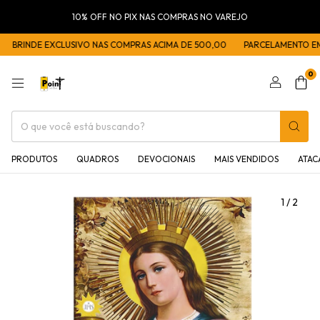
10% OFF NO PIX NAS COMPRAS NO VAREJO
BRINDE EXCLUSIVO NAS COMPRAS ACIMA DE 500,00
PARCELAMENTO EM 5
0
PRODUTOS
QUADROS
DEVOCIONAIS
MAIS VENDIDOS
ATA
1
/
2