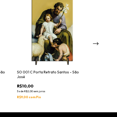
São
SO 001 C Porta Retrato Santos - São
SO 001 B Porta 
José
José
R$10,00
R$10,00
5
x
de
R$2,00
sem juros
5
x
de
R$2,00
sem jur
R$9,00
com
Pix
R$9,00
com
Pix