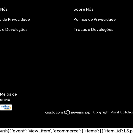
 Nós
Sobre Nós
ca de Privacidade
Política de Privacidade
s e Devoluções
Trocas e Devoluções
Meios de
envio
Copyright Point Católi
{ 'event': 'view_item', 'ecommerce': { 'items': [{ 'item_id': LS.p