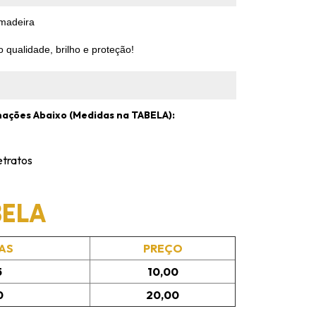
 madeira
 qualidade, brilho e proteção!
mações Abaixo (Medidas na TABELA):
etratos
BELA
AS
PREÇO
5
10,00
0
20,00