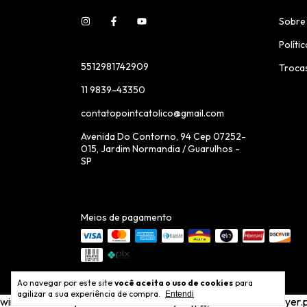
Sobre
Políti
5512981742909
Troca
11 9839-43350
contatopointcatolico@gmail.com
Avenida Do Contorno, 94 Cep 07252-
015, Jardim Normandia / Guarulhos -
SP
Meios de pagamento
Ao navegar por este site
você aceita o uso de cookies
para
agilizar a sua experiência de compra.
Entendi
window.dataLayer = window.dataLayer || []; window.dataLayer.push(