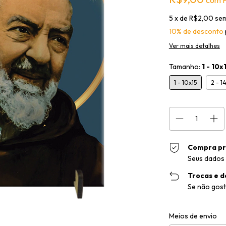
5
x de
R$2,00
sem
10% de desconto
Ver mais detalhes
Tamanho:
1 - 10x
1 - 10x15
2 - 1
Compra pr
Seus dados 
Trocas e d
Se não gost
Entregas para o CEP
Meios de envio