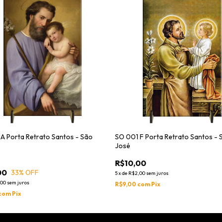
A Porta Retrato Santos - São
SO 001 F Porta Retrato Santos - 
José
R$10,00
00
33
% OFF
5
x
de
R$2,00
sem juros
,00
sem juros
R$9,00
com
Pix
com
Pix