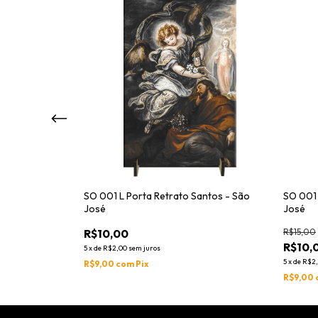
Santos - Santo
SO 001 L Porta Retrato Santos - São
SO 001 
José
José
R$10,00
R$15,00
R$10,
5
x
de
R$2,00
sem juros
5
x
de
R$2
R$9,00
com
Pix
R$9,00