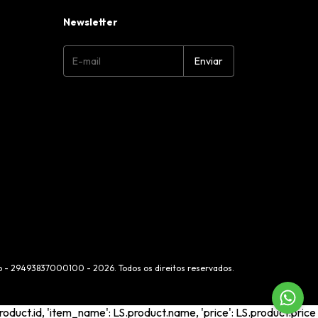
Newsletter
co - 29493837000100 - 2026. Todos os direitos reservados.
roduct.id, 'item_name': LS.product.name, 'price': LS.product.price