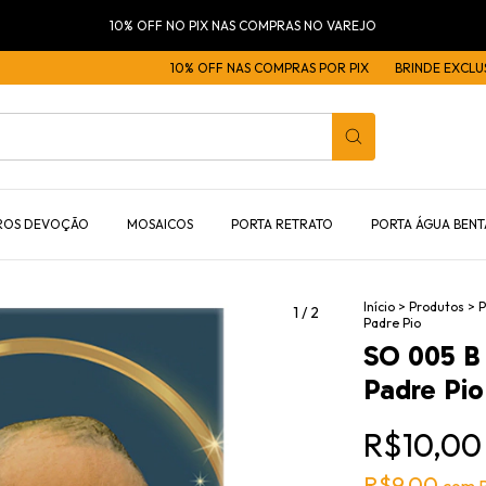
10% OFF NO PIX NAS COMPRAS NO VAREJO
10% OFF NAS COMPRAS POR PIX
BRINDE EXCLUSIVO NA
ROS DEVOÇÃO
MOSAICOS
PORTA RETRATO
PORTA ÁGUA BENT
Início
>
Produtos
>
P
1
/
2
Padre Pio
SO 005 B 
Padre Pio
R$10,00
R$9,00
com
P