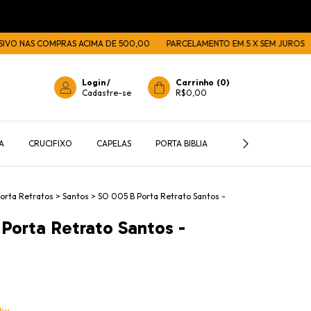
S COMPRAS ACIMA DE 500,00
PARCELAMENTO EM 5 X SEM JUROS
10% 
Login
/
Carrinho
(
0
)
Cadastre-se
R$0,00
A
CRUCIFIXO
CAPELAS
PORTA BIBLIA
PORTA TERÇOS E C
orta Retratos
>
Santos
>
SO 005 B Porta Retrato Santos -
Porta Retrato Santos -
ix