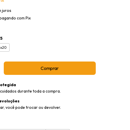
 juros
pagando com Pix
15
4x20
otegida
cuidados durante toda a compra.
evoluções
ar, você pode trocar ou devolver.
:
Alterar CEP