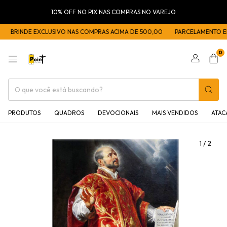
10% OFF NO PIX NAS COMPRAS NO VAREJO
BRINDE EXCLUSIVO NAS COMPRAS ACIMA DE 500,00
PARCELAMENTO EM 5
0
PRODUTOS
QUADROS
DEVOCIONAIS
MAIS VENDIDOS
ATA
1
/
2