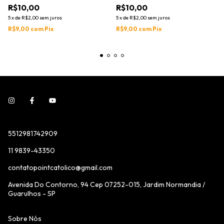
R$10,00
R$10,00
5
x
de
R$2,00
sem juros
5
x
de
R$2,00
sem juros
R$9,00
com
Pix
R$9,00
com
Pix
5512981742909
11 9839-43350
contatopointcatolico@gmail.com
Avenida Do Contorno, 94 Cep 07252-015, Jardim Normandia /
Guarulhos - SP
Sobre Nós