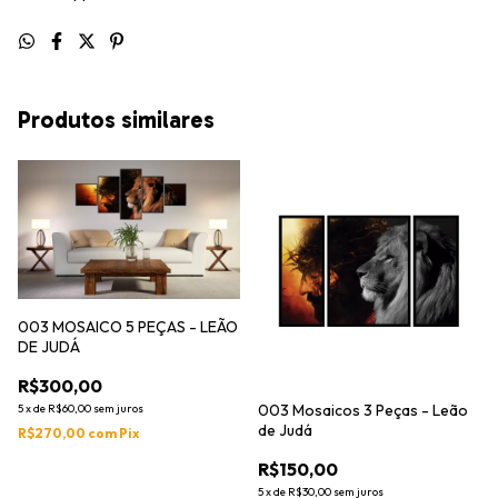
Produtos similares
003 MOSAICO 5 PEÇAS - LEÃO
DE JUDÁ
R$300,00
003 Mosaicos 3 Peças - Leão
5
x
de
R$60,00
sem juros
de Judá
R$270,00
com
Pix
R$150,00
5
x
de
R$30,00
sem juros