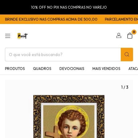
10% OFF NO PIX NAS COMPRAS NO VAREJO
BRINDE EXCLUSIVO NAS COMPRAS ACIMA DE 500,00
PARCELAMENTO EM 5 
0
PRODUTOS
QUADROS
DEVOCIONAIS
MAIS VENDIDOS
ATA
1
/
3