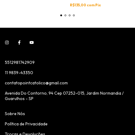
R$135,00
com
Pix
5512981742909
11 9839-43350
contatopointcatolico@gmail.com
Avenida Do Contorno, 94 Cep 07252-015, Jardim Normandia /
Guarulhos - SP
Sobre Nós
Política de Privacidade
Trocas e Devoluções