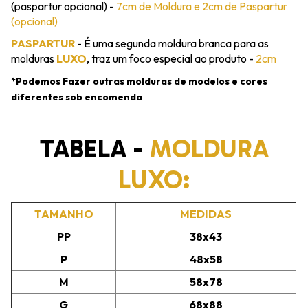
(paspartur opcional) -
7cm de Moldura e 2cm de Paspartur
(opcional)
PASPARTUR
- É uma segunda moldura branca para as
molduras
LUXO
, traz um foco especial ao produto -
2cm
*Podemos Fazer outras molduras de modelos e cores
diferentes sob encomenda
TABELA -
MOLDURA
LUXO:
TAMANHO
MEDIDAS
PP
38x43
P
48x58
M
58x78
G
68x88