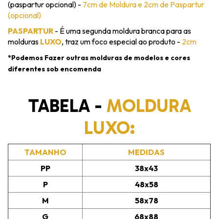
(paspartur opcional) -
7cm de Moldura e 2cm de Paspartur
(opcional)
PASPARTUR
- É uma segunda moldura branca para as
molduras
LUXO
, traz um foco especial ao produto -
2cm
*Podemos Fazer outras molduras de modelos e cores
diferentes sob encomenda
TABELA -
MOLDURA
LUXO:
TAMANHO
MEDIDAS
PP
38x43
P
48x58
M
58x78
G
68x88