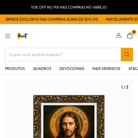
10% OFF NO PIX NAS COMPRAS NO VAREJO
BRINDE EXCLUSIVO NAS COMPRAS ACIMA DE 500,00
PARCELAMENTO EM 5
0
PRODUTOS
QUADROS
DEVOCIONAIS
MAIS VENDIDOS
ATA
1
/
3