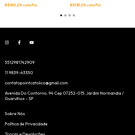
R$180,00
com
Pix
R$135,00
com
Pix
5512981742909
11 9839-43350
contatopointcatolico@gmail.com
Avenida Do Contorno, 94 Cep 07252-015, Jardim Normandia /
Guarulhos - SP
Sobre Nós
Política de Privacidade
Trocas e Devoluções