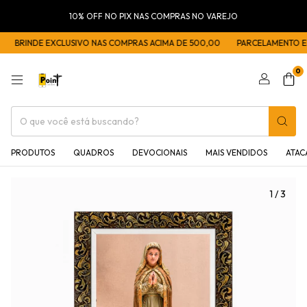
10% OFF NO PIX NAS COMPRAS NO VAREJO
BRINDE EXCLUSIVO NAS COMPRAS ACIMA DE 500,00
PARCELAMENTO EM 5
0
PRODUTOS
QUADROS
DEVOCIONAIS
MAIS VENDIDOS
ATA
1
/
3