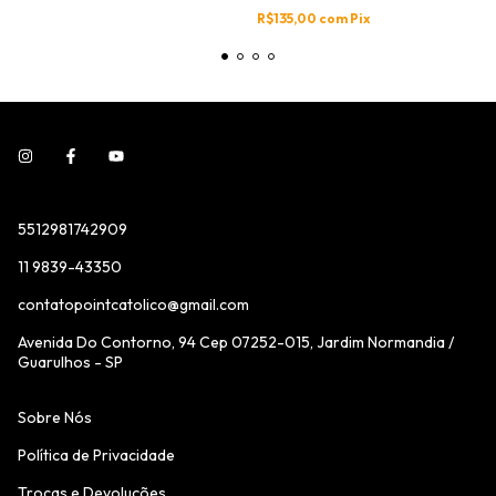
R$135,00
com
Pix
5512981742909
11 9839-43350
contatopointcatolico@gmail.com
Avenida Do Contorno, 94 Cep 07252-015, Jardim Normandia /
Guarulhos - SP
Sobre Nós
Política de Privacidade
Trocas e Devoluções