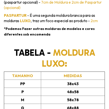
(paspartur opcional) -
7cm de Moldura e 2cm de Paspartur
(opcional)
PASPARTUR
- É uma segunda moldura branca para as
molduras
LUXO
, traz um foco especial ao produto -
2cm
*Podemos Fazer outras molduras de modelos e cores
diferentes sob encomenda
TABELA -
MOLDURA
LUXO:
TAMANHO
MEDIDAS
PP
38x43
P
48x58
M
58x78
G
68x88