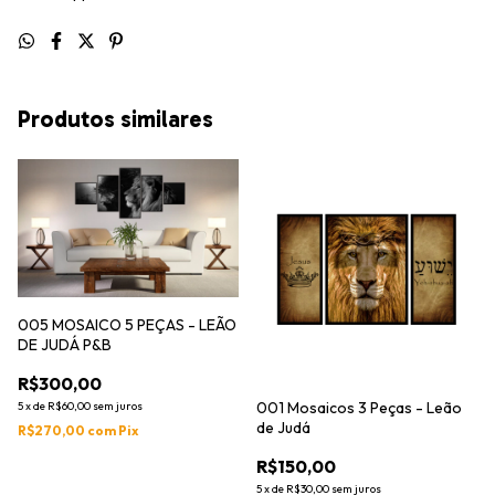
Produtos similares
005 MOSAICO 5 PEÇAS - LEÃO
DE JUDÁ P&B
R$300,00
001 Mosaicos 3 Peças - Leão
5
x
de
R$60,00
sem juros
de Judá
R$270,00
com
Pix
R$150,00
5
x
de
R$30,00
sem juros