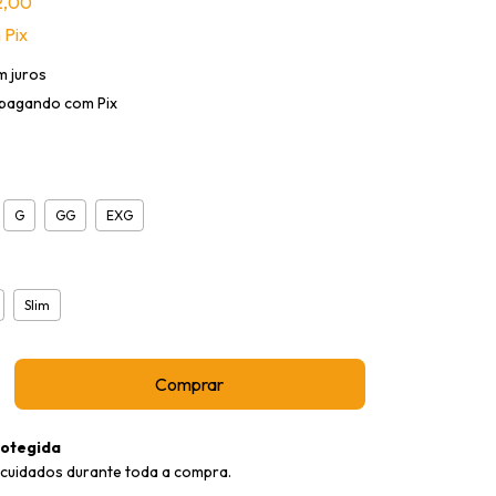
2,00
m
Pix
m juros
pagando com Pix
G
GG
EXG
Slim
otegida
cuidados durante toda a compra.