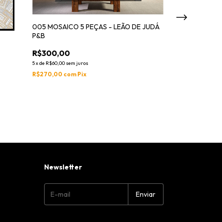
005 MOSAICO 5 PEÇAS - LEÃO DE JUDÁ
P&B
R$300,00
5
x
de
R$60,00
sem juros
R$270,00
com
Pix
004 Mosaicos 3
R$150,00
5
x
de
R$30,00
sem ju
R$135,00
com
Pix
Newsletter