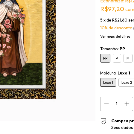
Economize:
R$1
R$97,20
co
5
x de
R$21,60
se
10% de desconto
Ver mais detalhes
Tamanho:
PP
PP
P
M
Moldura:
Luxo 1
Luxo 1
Luxo 2
Compra pr
Seus dados 