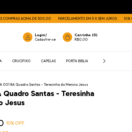
PRAS ACIMA DE 500,00
PARCELAMENTO EM 5 X SEM JUROS
10% OFF NA
Login
/
Carrinho
(
0
)
Cadastre-se
R$0,00
A
CRUCIFIXO
CAPELAS
PORTA BIBLIA
PORTA TERÇOS E C
A 001 BA Quadro Santas - Teresinha do Menino Jesus
 Quadro Santas - Teresinha
o Jesus
0
10
% OFF