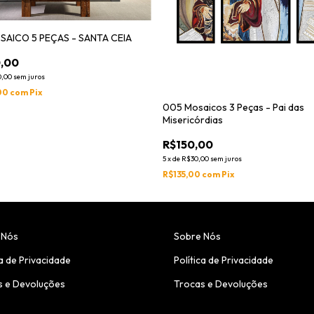
SAICO 5 PEÇAS - SANTA CEIA
,00
0,00
sem juros
00
com
Pix
005 Mosaicos 3 Peças - Pai das
Misericórdias
R$150,00
5
x
de
R$30,00
sem juros
R$135,00
com
Pix
 Nós
Sobre Nós
ca de Privacidade
Política de Privacidade
s e Devoluções
Trocas e Devoluções