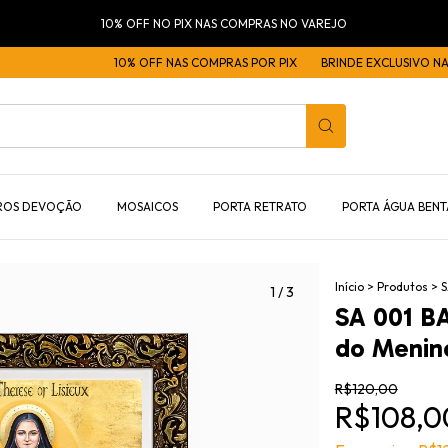
10% OFF NO PIX NAS COMPRAS NO VAREJO
10% OFF NAS COMPRAS POR PIX
BRINDE EXCLUSIVO NAS COM
ROS DEVOÇÃO
MOSAICOS
PORTA RETRATO
PORTA ÁGUA BENT
Início
>
Produtos
>
S
1
/
3
SA 001 BA
do Menin
R$120,00
R$108,0