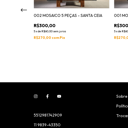
002 MOSAICO 5 PEÇAS - SANTA CEIA
001 MO
R$300,00
R$300
5
x
de
R$60,00
sem juros
5
x
de
R$6
R$270,00
com
Pix
R$270,
or Amor
Sobre
Políti
5512981742909
Troca
11 9839-43350