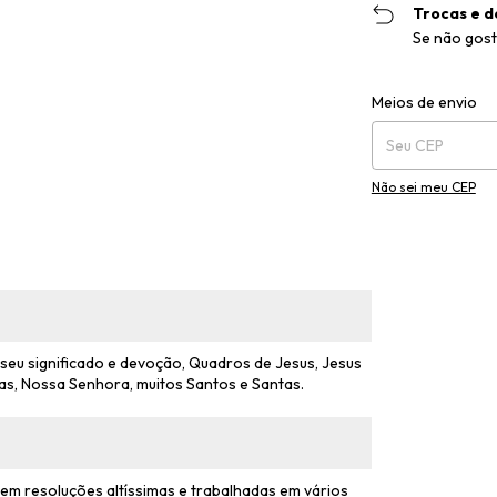
Trocas e d
Se não gost
Entregas para o CEP
Meios de envio
Não sei meu CEP
eu significado e devoção, Quadros de Jesus, Jesus
as, Nossa Senhora, muitos Santos e Santas.
em resoluções altíssimas e trabalhadas em vários