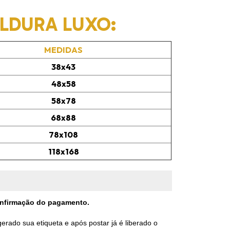
DURA LUXO:
MEDIDAS
38x43
48x58
58x78
68x88
78x108
118x168
confirmação do pagamento.
rado sua etiqueta e após postar já é liberado o